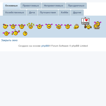
Основные
Приветливые
Неприветливые
Праздничные
Хозяйственные
Дача
Путешествия
Хобби
Другие
Закрыть окно
Создано на основе
phpBB
® Forum Software © phpBB Limited