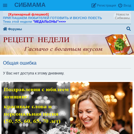
СИБМАМА
Рeгиcтpaция
Вход
[Кулинарный флешмоб]
Новости
ПРИГЛАШАЕМ ЛЮБИТЕЛЕЙ ГОТОВИТЬ И ВКУСНО ПОЕСТЬ
Сибмамы
Тема этой недели
"МЕДАЛЬОНЫ"
>>>>
Форумы
ои
ск
Общая ошибка
У Вас нет доступа к этому дневнику.