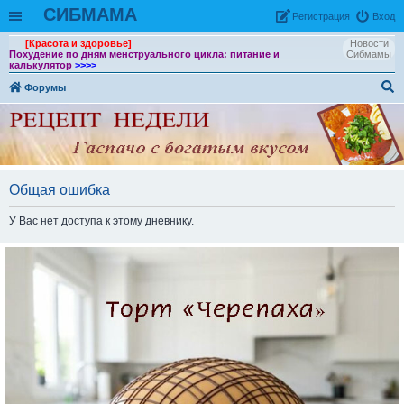
СИБМАМА
Рeгиcтpaция
Вход
[Красота и здоровье]
Новости
Похудение по дням менструального цикла: питание и
Сибмамы
калькулятор
>>>>
Форумы
ои
ск
Общая ошибка
У Вас нет доступа к этому дневнику.