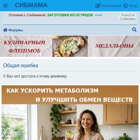
СИБМАМА
Рeгиcтpaция
Вход
Готовим с Сибмамой:
ЗАГОТОВКИ ИЗ ОГУРЦОВ
>>>>
Новости
Сибмамы
Форумы
ои
ск
Общая ошибка
У Вас нет доступа к этому дневнику.