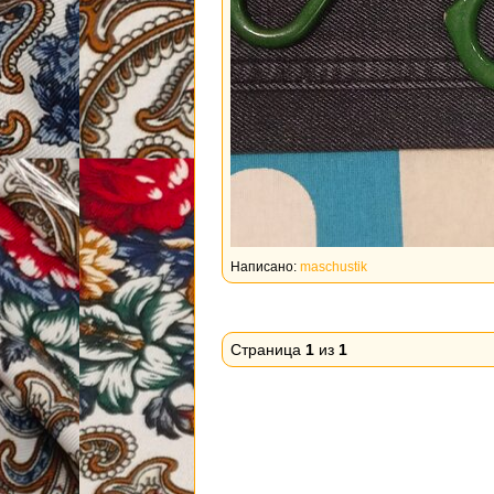
Написано:
maschustik
Страница
1
из
1