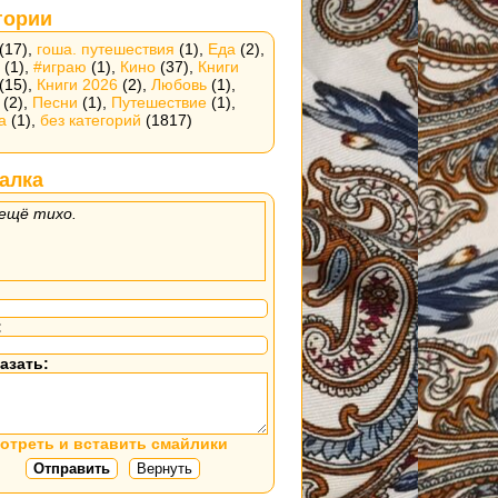
гории
(17),
гоша. путешествия
(1),
Еда
(2),
(1),
#играю
(1),
Кино
(37),
Книги
(15),
Книги 2026
(2),
Любовь
(1),
(2),
Песни
(1),
Путешествие
(1),
а
(1),
без категорий
(1817)
алка
ещё тихо.
:
азать:
отреть и вставить смайлики