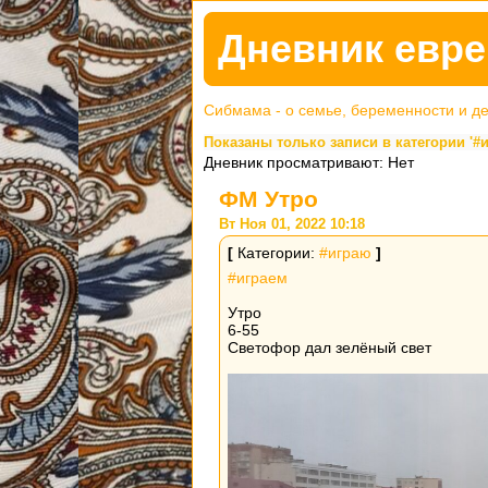
Дневник евре
Сибмама - о семье, беременности и д
Показаны только записи в категории '#
Дневник просматривают: Нет
ФМ Утро
Вт Ноя 01, 2022 10:18
[
Категории:
#играю
]
#играем
Утро
6-55
Светофор дал зелёный свет