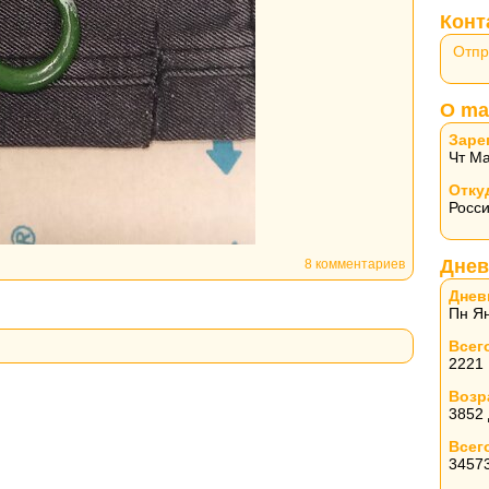
Конт
Отпр
О ma
Заре
Чт Ма
Отку
Росс
Днев
8 комментариев
Днев
Пн Ян
Всег
2221
Возр
3852
Всег
3457