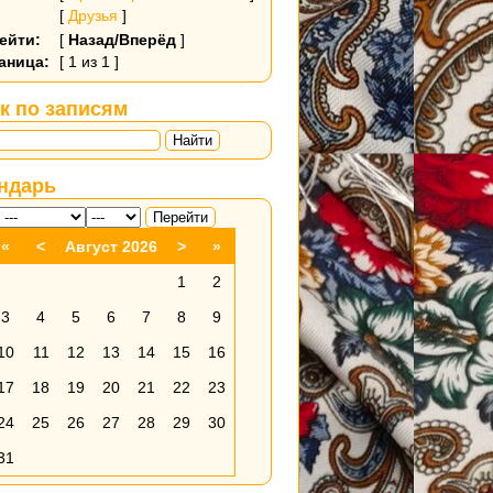
[
Друзья
]
ейти:
[
Назад/Вперёд
]
аница:
[ 1 из 1 ]
к по записям
Найти
ндарь
«
<
Август 2026
>
»
1
2
3
4
5
6
7
8
9
10
11
12
13
14
15
16
17
18
19
20
21
22
23
24
25
26
27
28
29
30
31