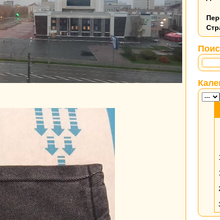
Пер
Стр
Поис
Кале