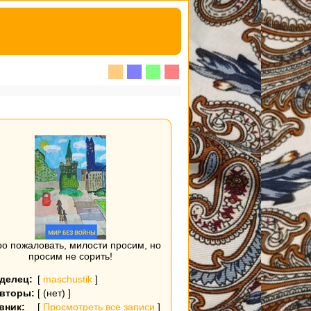
о пожаловать, милости просим, но
просим не сорить!
делец:
[
maschustik
]
вторы:
[ (нет) ]
вник:
[
Просмотреть все записи
]