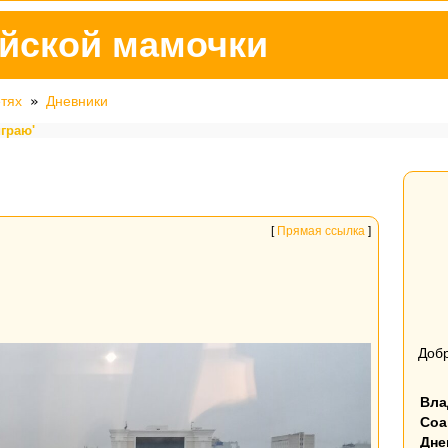
йской мамочки
етях
»
Дневники
играю'
[
Прямая ссылка
]
Добр
Вла
Соа
Дне