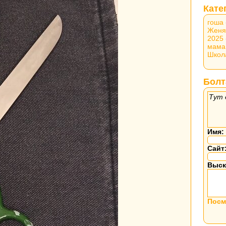
Кате
гоша
Женя
2025
мама
Школ
Болт
Тут 
Имя:
Сайт
Выск
Посм