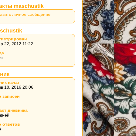
акты maschustik
авить личное сообщение
schustik
гистрирован
р 22, 2012 11:22
да
ия
ник
ник начат
в 18, 2016 20:06
о записей
аст дневника
 дней
о ответов
3