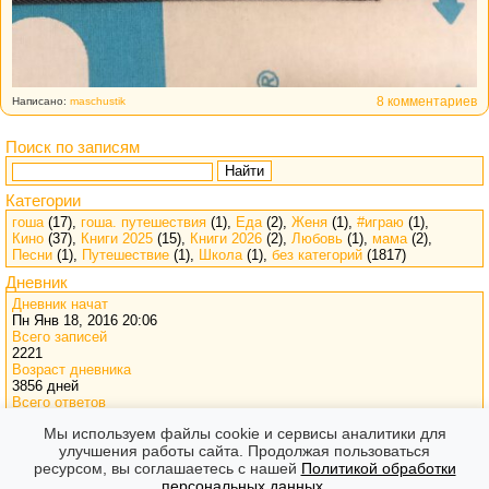
8 комментариев
Написано:
maschustik
Поиск по записям
Найти
Категории
гоша
(17),
гоша. путешествия
(1),
Еда
(2),
Женя
(1),
#играю
(1),
Кино
(37),
Книги 2025
(15),
Книги 2026
(2),
Любовь
(1),
мама
(2),
Песни
(1),
Путешествие
(1),
Школа
(1),
без категорий
(1817)
Дневник
Дневник начат
Пн Янв 18, 2016 20:06
Всего записей
2221
Возраст дневника
3856 дней
Всего ответов
34573
Мы используем файлы cookie и сервисы аналитики для
Визитов
улучшения работы сайта. Продолжая пользоваться
777644
ресурсом, вы соглашаетесь с нашей
Политикой обработки
персональных данных
.
Форумы
Часовой пояс: GMT + 7