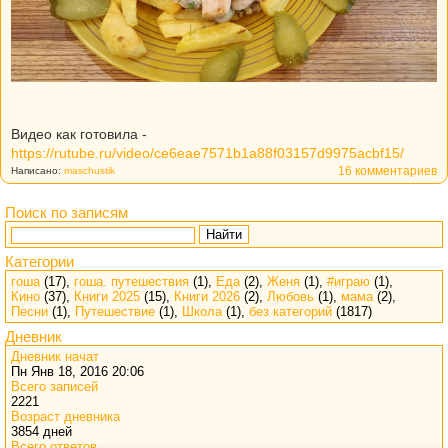
Видео как готовила -
https://rutube.ru/video/ce6eae7571b1a88f03157d9975acbf15/
16 комментариев
Написано:
maschustik
Поиск по записям
Найти
Категории
гоша
(17),
гоша. путешествия
(1),
Еда
(2),
Женя
(1),
#играю
(1),
Кино
(37),
Книги 2025
(15),
Книги 2026
(2),
Любовь
(1),
мама
(2),
Песни
(1),
Путешествие
(1),
Школа
(1),
без категорий
(1817)
Дневник
Дневник начат
Пн Янв 18, 2016 20:06
Всего записей
2221
Возраст дневника
3854 дней
Всего ответов