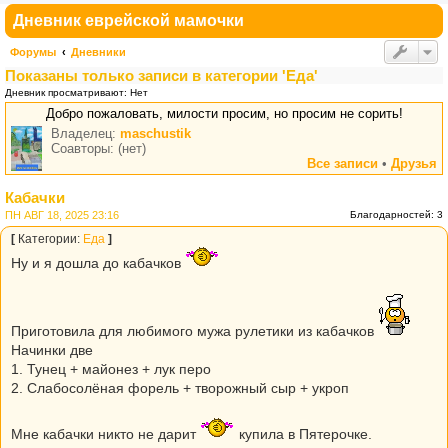
Дневник еврейской мамочки
Форумы
Дневники
Показаны только записи в категории 'Еда'
Дневник просматривают: Нет
Добро пожаловать, милости просим, но просим не сорить!
Владелец:
maschustik
Соавторы: (нет)
Все записи
•
Друзья
Кабачки
ПН АВГ 18, 2025 23:16
Благодарностей: 3
[
Категории:
Еда
]
Ну и я дошла до кабачков
Приготовила для любимого мужа рулетики из кабачков
Начинки две
1. Тунец + майонез + лук перо
2. Слабосолёная форель + творожный сыр + укроп
Мне кабачки никто не дарит
купила в Пятерочке.