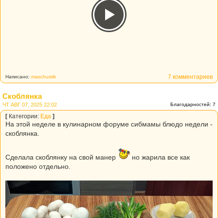
7 комментариев
Написано:
maschustik
Скоблянка
ЧТ АВГ 07, 2025 22:02
Благодарностей: 7
[
Категории:
Еда
]
На этой неделе в кулинарном форуме сибмамы блюдо недели -
скоблянка.
Сделала скоблянку на свой манер
но жарила все как
положено отдельно.