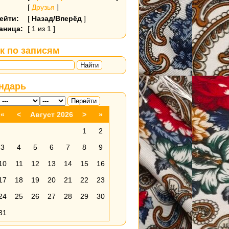
[
Друзья
]
ейти:
[
Назад/Вперёд
]
аница:
[ 1 из 1 ]
к по записям
Найти
ндарь
«
<
Август 2026
>
»
1
2
3
4
5
6
7
8
9
10
11
12
13
14
15
16
17
18
19
20
21
22
23
24
25
26
27
28
29
30
31