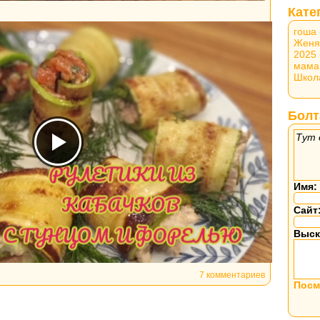
Кате
гоша
Женя
2025
мама
Школ
Болт
Тут 
Имя:
Сайт
Выск
7 комментариев
Посм