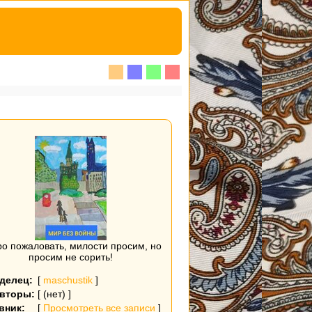
о пожаловать, милости просим, но
просим не сорить!
делец:
[
maschustik
]
вторы:
[ (нет) ]
вник:
[
Просмотреть все записи
]