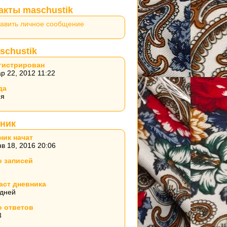
акты maschustik
авить личное сообщение
schustik
гистрирован
р 22, 2012 11:22
да
ия
ник
ник начат
в 18, 2016 20:06
о записей
аст дневника
 дней
о ответов
3