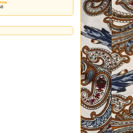
тов
68