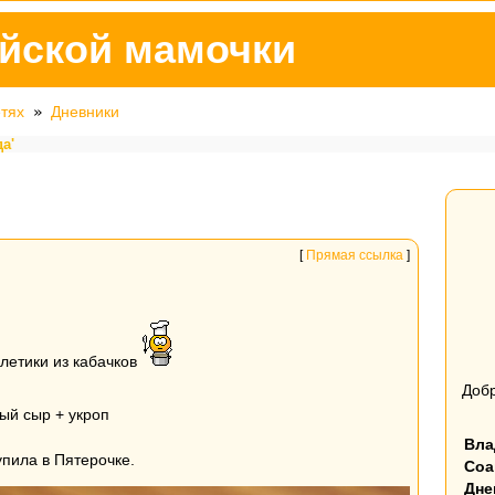
йской мамочки
етях
»
Дневники
а'
[
Прямая ссылка
]
летики из кабачков
Добр
ый сыр + укроп
Вла
пила в Пятерочке.
Соа
Дне