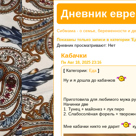
Дневник евре
Сибмама - о семье, беременности и д
Показаны только записи в категории 'Ед
Дневник просматривают: Нет
Кабачки
Пн Авг 18, 2025 23:16
[
Категории:
Еда
]
Ну и я дошла до кабачков
Приготовила для любимого мужа ру
Начинки две
1. Тунец + майонез + лук перо
2. Слабосолёная форель + творожн
Мне кабачки никто не дарит
ку