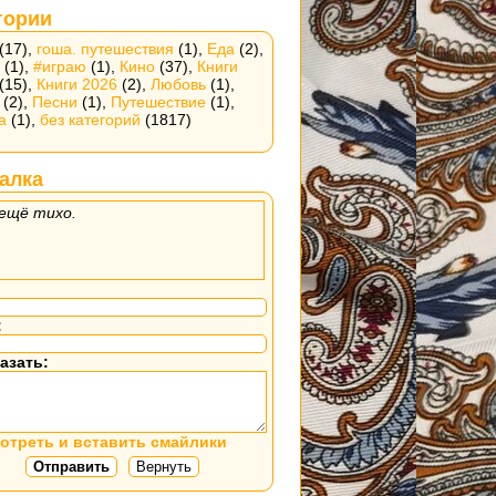
гории
(17),
гоша. путешествия
(1),
Еда
(2),
(1),
#играю
(1),
Кино
(37),
Книги
(15),
Книги 2026
(2),
Любовь
(1),
(2),
Песни
(1),
Путешествие
(1),
а
(1),
без категорий
(1817)
алка
ещё тихо.
:
азать:
отреть и вставить смайлики