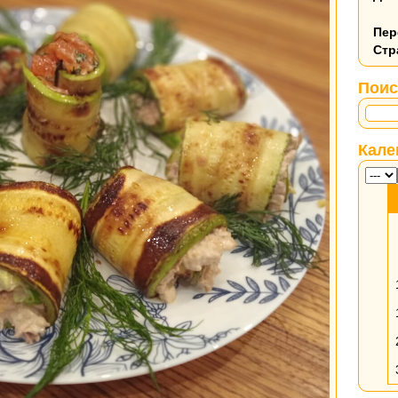
Пер
Стр
Поис
Кале