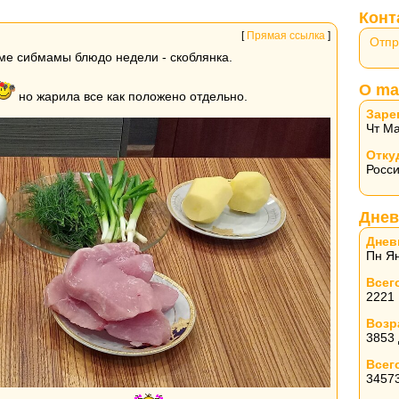
Конт
[
Прямая ссылка
]
Отпр
ме сибмамы блюдо недели - скоблянка.
О ma
но жарила все как положено отдельно.
Заре
Чт Ма
Отку
Росс
Днев
Днев
Пн Ян
Всег
2221
Возр
3853
Всег
3457