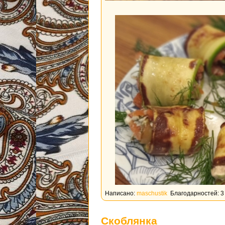
Написано:
maschustik
Благодарностей: 3
Скоблянка