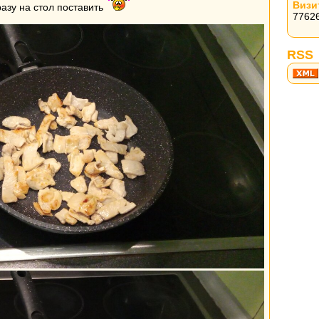
Визи
разу на стол поставить
7762
RSS