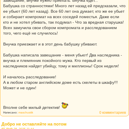
завещание, внучке нужно приехать. Внучка едет...
Бабушка со странностями! Много лет назад ей предсказали, что
ее убьют (60 лет назад). Все 60 лет она думает, кто же ее убьет
и собирает компромат на всех соседей поместья. Даже если
кто и не хотел убивать, так подумал - Что за вредная старушка!
Всех замучила свои сбором компромата и расследованием
того, чего ещё не случилось!
Внучка приезжает и в этот день бабушку убивают.
Бабушка написала завещание - меня убьют! Два наследника -
внучка и племянник покойного мужа. Кто первый из
наследников найдет убийцу, тому и миллионы! Срок неделя!
И началось расследование!
А в любом старом английском доме есть скелеты в шкафу!!!
Может и не один!
Вполне себе милый детектив!
0 комментариев
Написано:
maschustik
Добро не оставляйте на потом