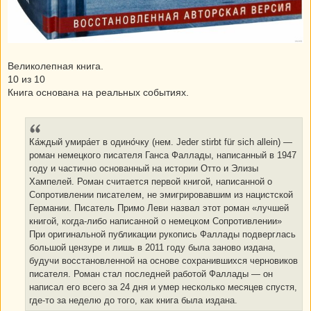
Великолепная книга.
10 из 10
Книга основана на реальных событиях.
Ка́ждый умира́ет в одино́чку (нем. Jeder stirbt für sich allein) —
роман немецкого писателя Ганса Фаллады, написанный в 1947
году и частично основанный на истории Отто и Элизы
Хампелей. Роман считается первой книгой, написанной о
Сопротивлении писателем, не эмигрировавшим из нацистской
Германии. Писатель Примо Леви назвал этот роман «лучшей
книгой, когда-либо написанной о немецком Сопротивлении»
При оригинальной публикации рукопись Фаллады подверглась
большой цензуре и лишь в 2011 году была заново издана,
будучи восстановленной на основе сохранившихся черновиков
писателя. Роман стал последней работой Фаллады — он
написал его всего за 24 дня и умер несколько месяцев спустя,
где-то за неделю до того, как книга была издана.