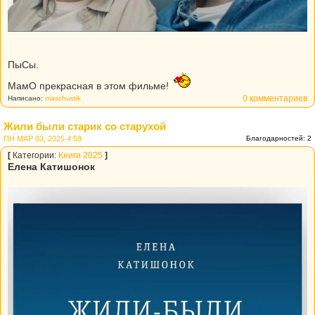
ПыСы.
МамО прекрасная в этом фильме!
0 комментариев
Написано:
maschustik
Жили были старик со старухой
ПН МАР 03, 2025 4:59
Благодарностей: 2
[
Категории:
Книги 2025
]
Елена Катишонок