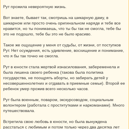
Рут прожила невероятную жизнь.
Вот знаете, бывает так, смотришь на шикарную даму, в
шикарном или просто очень оригинальном наряде и тебе все
нравится, но ты понимаешь, что ты бы так не смогла, тебе бы
это не подошло, тебе бы это не было красиво.
Такое же ощущение у меня от судьбы, от жизни, от поступков
Рут. Нет осуждения, есть удивление, восхищение и понимание,
что я бы так точно не смогла.
Рут в юности стала жертвой изнасилования, забеременела и
была лишена своего ребенка (такова была политика
государства, не поощрять аборты, но забирать детей у
несовершеннолетних и отдавать в приемные семьи). Второй ее
ребенок умер прожив всего несколько часов.
Рут была военным, поваром, экскурсоводом, социальным
волонтером (работала с проститутками и наркоманами). Много
путешествовала.
Встретила свою любовь в юности, но была вынуждена
расстаться с любимым и потом только через два десятка лет