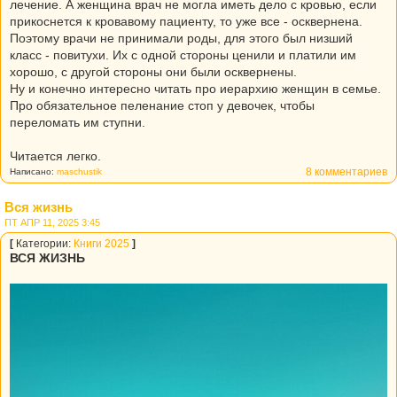
лечение. А женщина врач не могла иметь дело с кровью, если
прикоснется к кровавому пациенту, то уже все - осквернена.
Поэтому врачи не принимали роды, для этого был низший
класс - повитухи. Их с одной стороны ценили и платили им
хорошо, с другой стороны они были осквернены.
Ну и конечно интересно читать про иерархию женщин в семье.
Про обязательное пеленание стоп у девочек, чтобы
переломать им ступни.
Читается легко.
8 комментариев
Написано:
maschustik
Вся жизнь
ПТ АПР 11, 2025 3:45
[
Категории:
Книги 2025
]
ВСЯ ЖИЗНЬ