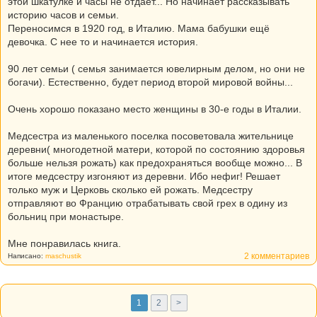
этой шкатулке и часы не отдает... Но начинает рассказывать
историю часов и семьи.
Переносимся в 1920 год, в Италию. Мама бабушки ещё
девочка. С нее то и начинается история.
90 лет семьи ( семья занимается ювелирным делом, но они не
богачи). Естественно, будет период второй мировой войны...
Очень хорошо показано место женщины в 30-е годы в Италии.
Медсестра из маленького поселка посоветовала жительнице
деревни( многодетной матери, которой по состоянию здоровья
больше нельзя рожать) как предохраняться вообще можно... В
итоге медсестру изгоняют из деревни. Ибо нефиг! Решает
только муж и Церковь сколько ей рожать. Медсестру
отправляют во Францию отрабатывать свой грех в одину из
больниц при монастыре.
Мне понравилась книга.
2 комментариев
Написано:
maschustik
1
2
>