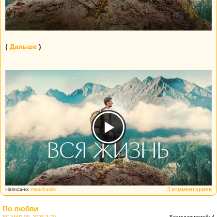
(
Дальше
)
3 комментариев
Написано:
maschustik
По любви
Благодарностей: 4