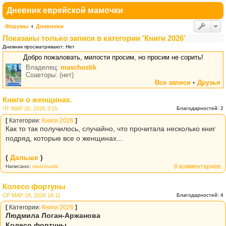
Дневник еврейской мамочки
Форумы
Дневники
Показаны только записи в категории 'Книги 2026'
Дневник просматривают: Нет
Добро пожаловать, милости просим, но просим не сорить!
Владелец:
maschustik
Соавторы: (нет)
Все записи
•
Друзья
Книги о женщинах.
ЧТ МАР 26, 2026 3:15
Благодарностей: 2
[
Категории:
Книги 2026
]
Как то так получилось, случайно, что прочитала несколько книг
подряд, которые все о женщинах...
(
Дальше
)
8 комментариев
Написано:
maschustik
Колесо фортуны
СР МАР 18, 2026 16:11
Благодарностей: 4
[
Категории:
Книги 2026
]
Людмила Логан-Аржанова
Колесо фортуны