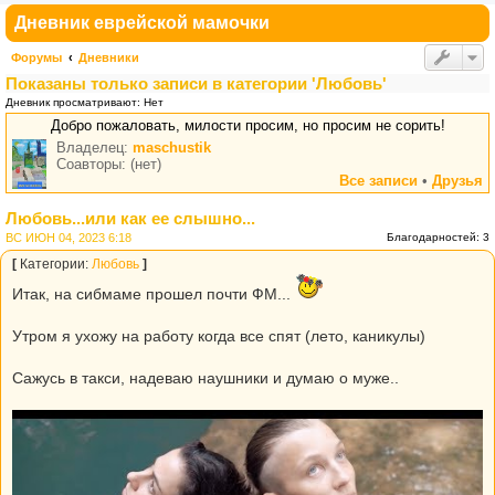
Дневник еврейской мамочки
Форумы
Дневники
Показаны только записи в категории 'Любовь'
Дневник просматривают: Нет
Добро пожаловать, милости просим, но просим не сорить!
Владелец:
maschustik
Соавторы: (нет)
Все записи
•
Друзья
Любовь...или как ее слышно...
ВС ИЮН 04, 2023 6:18
Благодарностей: 3
[
Категории:
Любовь
]
Итак, на сибмаме прошел почти ФМ...
Утром я ухожу на работу когда все спят (лето, каникулы)
Сажусь в такси, надеваю наушники и думаю о муже..