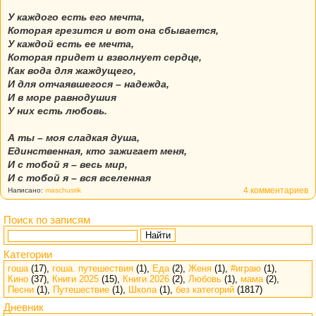
У каждого есть его мечта,
Которая грезится и вот она сбывается,
У каждой есть ее мечта,
Которая придет и взволнует сердце,
Как вода для жаждущего,
И для отчаявшегося – надежда,
И в море равнодушия
У них есть любовь.
А ты – моя сладкая душа,
Единственная, кто зажигает меня,
И с тобой я – весь мир,
И с тобой я – вся вселенная
4 комментариев
Написано:
maschustik
Поиск по записям
Найти
Категории
гоша
(17),
гоша. путешествия
(1),
Еда
(2),
Женя
(1),
#играю
(1),
Кино
(37),
Книги 2025
(15),
Книги 2026
(2),
Любовь
(1),
мама
(2),
Песни
(1),
Путешествие
(1),
Школа
(1),
без категорий
(1817)
Дневник