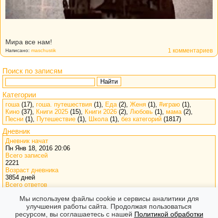
Мира все нам!
1 комментариев
Написано:
maschustik
Поиск по записям
Найти
Категории
гоша
(17),
гоша. путешествия
(1),
Еда
(2),
Женя
(1),
#играю
(1),
Кино
(37),
Книги 2025
(15),
Книги 2026
(2),
Любовь
(1),
мама
(2),
Песни
(1),
Путешествие
(1),
Школа
(1),
без категорий
(1817)
Дневник
Дневник начат
Пн Янв 18, 2016 20:06
Всего записей
2221
Возраст дневника
3854 дней
Всего ответов
34573
Мы используем файлы cookie и сервисы аналитики для
Визитов
улучшения работы сайта. Продолжая пользоваться
777171
ресурсом, вы соглашаетесь с нашей
Политикой обработки