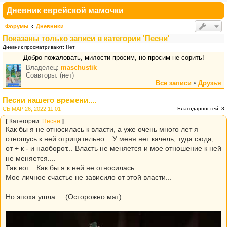
Дневник еврейской мамочки
Форумы
Дневники
Показаны только записи в категории 'Песни'
Дневник просматривают: Нет
Добро пожаловать, милости просим, но просим не сорить!
Владелец:
maschustik
Соавторы: (нет)
Все записи
•
Друзья
Песни нашего времени....
СБ МАР 26, 2022 11:01
Благодарностей: 3
[
Категории:
Песни
]
Как бы я не относилась к власти, а уже очень много лет я
отношусь к ней отрицательно... У меня нет качель, туда сюда,
от + к - и наоборот... Власть не меняется и мое отношение к ней
не меняется....
Так вот... Как бы я к ней не относилась....
Мое личное счастье не зависило от этой власти...
Но эпоха ушла.... (Осторожно мат)