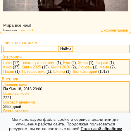
Мира все нам!
1 комментариев
Написано:
maschustik
Поиск по записям
Найти
Категории
гоша
(17),
гоша. путешествия
(1),
Еда
(2),
Женя
(1),
#играю
(1),
Кино
(37),
Книги 2025
(15),
Книги 2026
(2),
Любовь
(1),
мама
(2),
Песни
(1),
Путешествие
(1),
Школа
(1),
без категорий
(1817)
Дневник
Дневник начат
Пн Янв 18, 2016 20:06
Всего записей
2221
Возраст дневника
3853 дней
Всего ответов
34573
Мы используем файлы cookie и сервисы аналитики для
Визитов
улучшения работы сайта. Продолжая пользоваться
775495
ресурсом, вы соглашаетесь с нашей
Политикой обработки