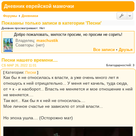
Дневник еврейской мамочки
Форумы
Дневники
Показаны только записи в категории 'Песни'
Дневник просматривают: Нет
Добро пожаловать, милости просим, но просим не сорить!
Владелец:
maschustik
Соавторы: (нет)
Все записи
•
Друзья
Песни нашего времени....
СБ МАР 26, 2022 11:01
Благодарностей: 3
[
Категории:
Песни
]
Как бы я не относилась к власти, а уже очень много лет я
отношусь к ней отрицательно... У меня нет качель, туда сюда,
от + к - и наоборот... Власть не меняется и мое отношение к ней
не меняется....
Так вот... Как бы я к ней не относилась....
Мое личное счастье не зависило от этой власти...
Но эпоха ушла.... (Осторожно мат)