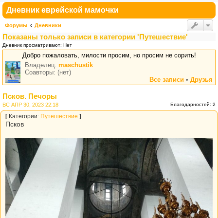
Дневник еврейской мамочки
Форумы
Дневники
Показаны только записи в категории 'Путешествие'
Дневник просматривают: Нет
Добро пожаловать, милости просим, но просим не сорить!
Владелец:
maschustik
Соавторы: (нет)
Все записи
•
Друзья
Псков. Печоры
ВС АПР 30, 2023 22:18
Благодарностей: 2
[
Категории:
Путешествие
]
Псков