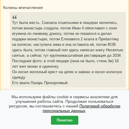
Колины впечатления
Тут была жесть. Сначала отшельники в пещерах молились,
потом монастырь создали, потом Иван 4 обезглавил с коня
игумена по лживому доносу, потом он покаялся и делал
подарки монастырю, потом Елизавета 2 ехала в Прибалтику
на коляске, наступила зима и она оставила её, потом ВОВ
здесь была, потом главный поп здесь написал книгу Несвятые
святые, а сейчас тут крупномасштабная реставрация до 2034
Последнее фото: в этой пещере (окна не было, стена 3м) 16
лет жил монах в одиночку.
Он носил железный крест на цепях и замках и носил колючую
одежду
Его звали Лазарь Прозорливый.
Мы используем файлы cookie и сервисы аналитики для
улучшения работы сайта. Продолжая пользоваться
ресурсом, вы соглашаетесь с нашей
Политикой обработки
персональных данных
.
Понятно