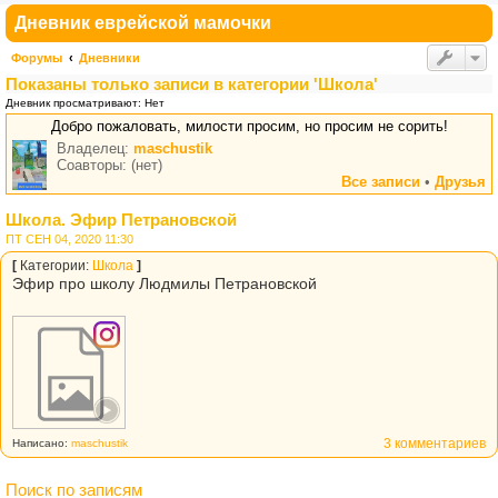
Дневник еврейской мамочки
Форумы
Дневники
Показаны только записи в категории 'Школа'
Дневник просматривают: Нет
Добро пожаловать, милости просим, но просим не сорить!
Владелец:
maschustik
Соавторы: (нет)
Все записи
•
Друзья
Школа. Эфир Петрановской
ПТ СЕН 04, 2020 11:30
[
Категории:
Школа
]
Эфир про школу Людмилы Петрановской
3 комментариев
Написано:
maschustik
Поиск по записям