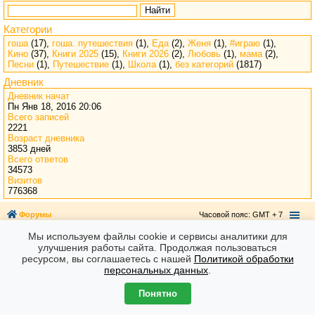
Найти
Категории
гоша
(17),
гоша. путешествия
(1),
Еда
(2),
Женя
(1),
#играю
(1),
Кино
(37),
Книги 2025
(15),
Книги 2026
(2),
Любовь
(1),
мама
(2),
Песни
(1),
Путешествие
(1),
Школа
(1),
без категорий
(1817)
Дневник
Дневник начат
Пн Янв 18, 2016 20:06
Всего записей
2221
Возраст дневника
3853 дней
Всего ответов
34573
Визитов
776368
Форумы
Часовой пояс: GMT + 7
Создано на основе
phpBB
® Forum Software © phpBB Limited
Мы используем файлы cookie и сервисы аналитики для
улучшения работы сайта. Продолжая пользоваться
ресурсом, вы соглашаетесь с нашей
Политикой обработки
персональных данных
.
Понятно