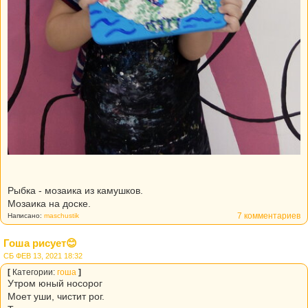
Рыбка - мозаика из камушков.
Мозаика на доске.
7 комментариев
Написано:
maschustik
Гоша рисует😊
СБ ФЕВ 13, 2021 18:32
[
Категории:
гоша
]
Утром юный носорог
Моет уши, чистит рог.