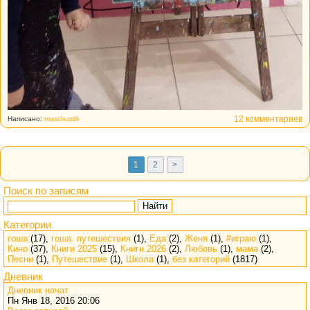
12 комментариев
Написано:
maschustik
1
2
>
Поиск по записям
Найти
Категории
гоша
(17),
гоша. путешествия
(1),
Еда
(2),
Женя
(1),
#играю
(1),
Кино
(37),
Книги 2025
(15),
Книги 2026
(2),
Любовь
(1),
мама
(2),
Песни
(1),
Путешествие
(1),
Школа
(1),
без категорий
(1817)
Дневник
Дневник начат
Пн Янв 18, 2016 20:06