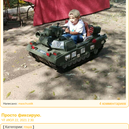
4 комментариев
Написано:
maschustik
Просто фиксирую.
ЧТ ИЮЛ 22, 2021 2:30
[
Категории:
гоша
]