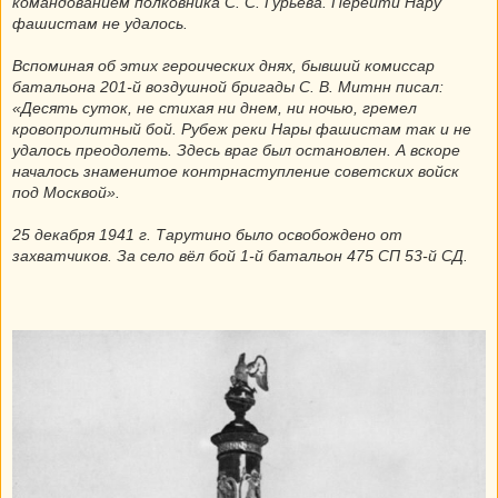
командованием полковника С. С. Гурьева. Перейти Нару
фашистам не удалось.
Вспоминая об этих героических днях, бывший комиссар
батальона 201-й воздушной бригады С. В. Митнн писал:
«Десять суток, не стихая ни днем, ни ночью, гремел
кровопролитный бой. Рубеж реки Нары фашистам так и не
удалось преодолеть. Здесь враг был остановлен. А вскоре
началось знаменитое контрнаступление советских войск
под Москвой».
25 декабря 1941 г. Тарутино было освобождено от
захватчиков. За село вёл бой 1-й батальон 475 СП 53-й СД.