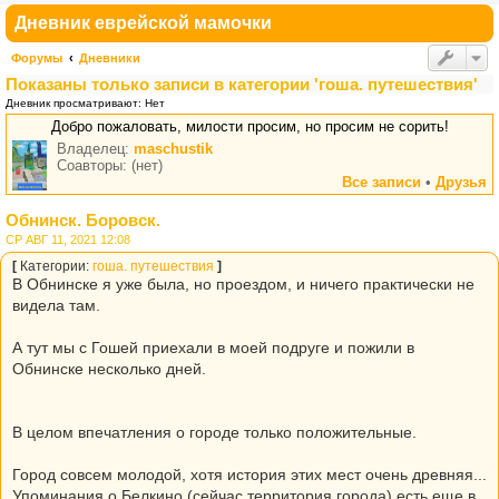
Дневник еврейской мамочки
Форумы
Дневники
Показаны только записи в категории 'гоша. путешествия'
Дневник просматривают: Нет
Добро пожаловать, милости просим, но просим не сорить!
Владелец:
maschustik
Соавторы: (нет)
Все записи
•
Друзья
Обнинск. Боровск.
СР АВГ 11, 2021 12:08
[
Категории:
гоша. путешествия
]
В Обнинске я уже была, но проездом, и ничего практически не
видела там.
А тут мы с Гошей приехали в моей подруге и пожили в
Обнинске несколько дней.
В целом впечатления о городе только положительные.
Город совсем молодой, хотя история этих мест очень древняя...
Упоминания о Белкино (сейчас территория города) есть еще в