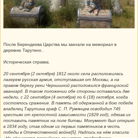
После Берендеева Царства мы заехали на мемориал в
деревню Тарутино..
Историческая справка.
20 сентября (2 октября) 1812 около села расположилась
лагерем русская армия, отступавшая от Москвы, а на
правом берегу реки Чернишной расположился французский
авангард. В таком положении обе стороны оставались две
недели, с 22 сентября (4 октября) по 6 (18) октября, когда
состоялось сражение. В память об одержанной в бою победе
владелец Тарутина граф С. П. Румянцев освободил 745
крестьян от крепостной зависимости (1829 год), обязав их
поставить памятник на поле битвы. Монумент был открыт
в 1834 году, став одним из первых памятников в честь
победы в Отечественной войне[5]. Надпись на нём гласила:
«На сём месте российское воинство, предводимое