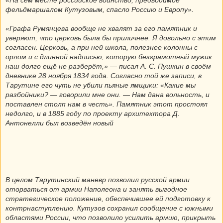
фельдмаршалом Кутузовым, спасло Россию и Европу».
«Графа Румянцева вообще не хвалят за его памятник и
уверяют, что церковь была бы приличнее. Я довольно с этим
согласен. Церковь, а при ней школа, полезнее колонны с
орлом и с длинной надписью, которую безграмотный мужик
наш долго ещё не разберёт,» — писал А. С. Пушкин в своём
дневнике 28 ноября 1834 года. Согласно той же записи, в
Тарутине его чуть не убили пьяные ямщики: «Какие мы
разбойники? — говорили мне они. — Нам дана вольность, и
поставлен столп нам в честь». Памятник этот простоял
недолго, и в 1885 году по проекту архитектора Д.
Антонелли был возведён новый
В целом Тарутинский маневр позволил русской армии
оторваться от армии Наполеона и занять выгодное
стратегическое положение, обеспечившее ей подготовку к
контрнаступлению. Кутузов сохранил сообщение с южными
областями России, что позволило усилить армию, прикрыть