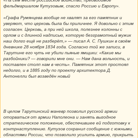
фельдмаршалом Кутузовым, спасло Россию и Европу».
«Графа Румянцева вообще не хвалят за его памятник и
уверяют, что церковь была бы приличнее. Я довольно с этим
согласен. Церковь, а при ней школа, полезнее колонны с
орлом и с длинной надписью, которую безграмотный мужик
наш долго ещё не разберёт,» — писал А. С. Пушкин в своём
дневнике 28 ноября 1834 года. Согласно той же записи, в
Тарутине его чуть не убили пьяные ямщики: «Какие мы
разбойники? — говорили мне они. — Нам дана вольность, и
поставлен столп нам в честь». Памятник этот простоял
недолго, и в 1885 году по проекту архитектора Д.
Антонелли был возведён новый
В целом Тарутинский маневр позволил русской армии
оторваться от армии Наполеона и занять выгодное
стратегическое положение, обеспечившее ей подготовку к
контрнаступлению. Кутузов сохранил сообщение с южными
областями России, что позволило усилить армию, прикрыть