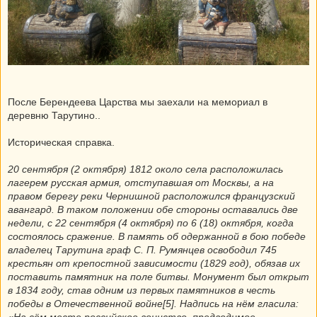
После Берендеева Царства мы заехали на мемориал в
деревню Тарутино..
Историческая справка.
20 сентября (2 октября) 1812 около села расположилась
лагерем русская армия, отступавшая от Москвы, а на
правом берегу реки Чернишной расположился французский
авангард. В таком положении обе стороны оставались две
недели, с 22 сентября (4 октября) по 6 (18) октября, когда
состоялось сражение. В память об одержанной в бою победе
владелец Тарутина граф С. П. Румянцев освободил 745
крестьян от крепостной зависимости (1829 год), обязав их
поставить памятник на поле битвы. Монумент был открыт
в 1834 году, став одним из первых памятников в честь
победы в Отечественной войне[5]. Надпись на нём гласила:
«На сём месте российское воинство, предводимое