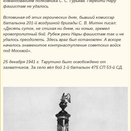
командованием полковника С. С. Гурьева. Перейти Нару
фашистам не удалось.
Вспоминая об этих героических днях, бывший комиссар
батальона 201-й воздушной бригады С. В. Митнн писал:
«Десять суток, не стихая ни днем, ни ночью, гремел
кровопролитный бой. Рубеж реки Нары фашистам так и не
удалось преодолеть. Здесь враг был остановлен. А вскоре
началось знаменитое контрнаступление советских войск
под Москвой».
25 декабря 1941 г. Тарутино было освобождено от
захватчиков. За село вёл бой 1-й батальон 475 СП 53-й СД.