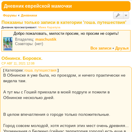
Дневник еврейской мамочки
Форумы
Дневники
Показаны только записи в категории 'гоша. путешествия'
Дневник просматривают:
Мама Карапуза
Добро пожаловать, милости просим, но просим не сорить!
Владелец:
maschustik
Соавторы: (нет)
Все записи
•
Друзья
Обнинск. Боровск.
СР АВГ 11, 2021 12:08
[
Категории:
гоша. путешествия
]
В Обнинске я уже была, но проездом, и ничего практически не
видела там.
А тут мы с Гошей приехали в моей подруге и пожили в
Обнинске несколько дней.
В целом впечатления о городе только положительные.
Город совсем молодой, хотя история этих мест очень древняя...
Упоминания о Белкино (сейчас территория города) есть еще в