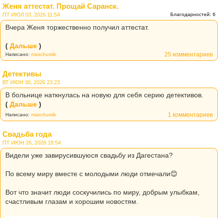
Женя аттестат. Прощай Саранск.
ПТ ИЮЛ 03, 2026 11:54
Благодарностей: 6
Вчера Женя торжественно получил аттестат.
(
Дальше
)
25 комментариев
Написано:
maschustik
Детективы
ВТ ИЮН 30, 2026 23:23
В больнице наткнулась на новую для себя серию детективов.
(
Дальше
)
1 комментариев
Написано:
maschustik
Свадьба года
ПТ ИЮН 26, 2026 18:54
Видели уже завирусившуюся свадьбу из Дагестана?
По всему миру вместе с молодыми люди отмечали😊
Вот что значит люди соскучились по миру, добрым улыбкам,
счастливым глазам и хорошим новостям.