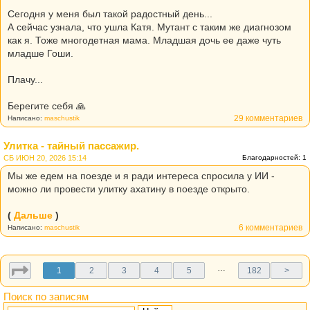
Сегодня у меня был такой радостный день...
А сейчас узнала, что ушла Катя. Мутант с таким же диагнозом
как я. Тоже многодетная мама. Младшая дочь ее даже чуть
младше Гоши.
Плачу...
Берегите себя 🙏
29 комментариев
Написано:
maschustik
Улитка - тайный пассажир.
СБ ИЮН 20, 2026 15:14
Благодарностей: 1
Мы же едем на поезде и я ради интереса спросила у ИИ -
можно ли провести улитку ахатину в поезде открыто.
(
Дальше
)
6 комментариев
Написано:
maschustik
…
1
2
3
4
5
182
>
Поиск по записям