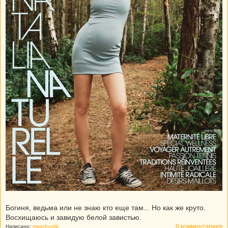
Богиня, ведьма или не знаю кто еще там... Но как же круто.
Восхищаюсь и завидую белой завистью.
8 комментариев
Написано:
maschustik