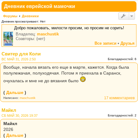
Дневник еврейской мамочки
Форумы
Дневники
Дневник просматривают: Нет
Добро пожаловать, милости просим, но просим не сорить!
Владелец:
maschustik
Соавторы: (нет)
Все записи
•
Друзья
Свитер для Коли
ВС МАЙ 31, 2026 2:50
Благодарностей: 6
Вообще, начала вязать его еще в марте, кажется. Когда была
полулежачая, полуходячая. Потом я приехала в Саранск,
очухалась и мне не до вязания было
(
Дальше
)
17 комментариев
Написано:
maschustik
Майкл
СБ МАЙ 30, 2026 19:37
Благодарностей: 2
Майкл
2026
(
Дальше
)