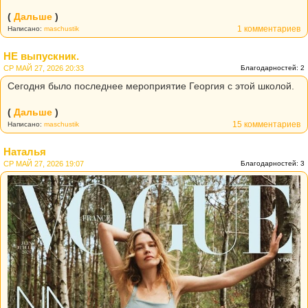
(
Дальше
)
1 комментариев
Написано:
maschustik
НЕ выпускник.
СР МАЙ 27, 2026 20:33
Благодарностей: 2
Сегодня было последнее мероприятие Георгия с этой школой.
(
Дальше
)
15 комментариев
Написано:
maschustik
Наталья
СР МАЙ 27, 2026 19:07
Благодарностей: 3