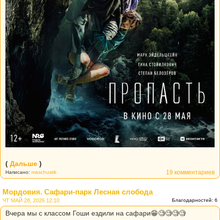
(
Дальше
)
19 комментариев
Написано:
maschustik
Мордовия. Сафари-парк Лесная слобода
ЧТ МАЙ 28, 2026 12:10
Благодарностей: 6
Вчера мы с классом Гоши ездили на сафари😁🧐🧐🧐🧐