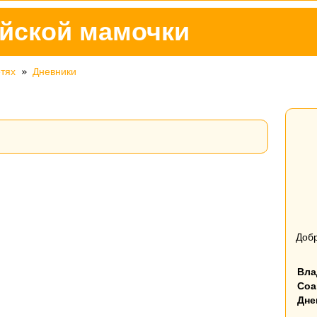
йской мамочки
етях
»
Дневники
Добр
Вла
Соа
Дне