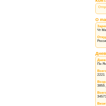
Конт
Отпр
О ma
Заре
Чт Ма
Отку
Росс
Днев
Днев
Пн Ян
Всег
2221
Возр
3855
Всег
3457
Визи