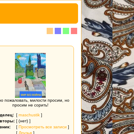
о пожаловать, милости просим, но
просим не сорить!
делец:
[
maschustik
]
вторы:
[ (нет) ]
вник:
[
Просмотреть все записи
]
[
Друзья
]