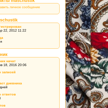
акты maschustik
авить личное сообщение
schustik
гистрирован
р 22, 2012 11:22
да
ия
ник
ник начат
в 18, 2016 20:06
о записей
аст дневника
 дней
о ответов
3
тов