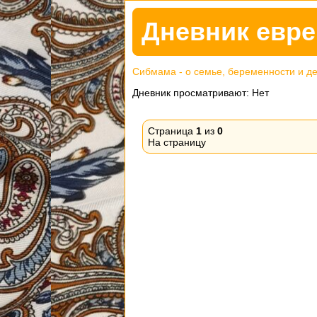
Дневник евре
Сибмама - о семье, беременности и д
Дневник просматривают: Нет
Страница
1
из
0
На страницу