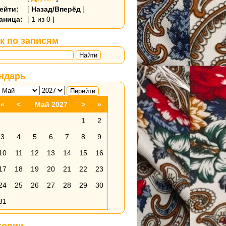
ейти:
[
Назад/Вперёд
]
аница:
[ 1 из 0 ]
к по записям
Найти
ндарь
«
<
Май 2027
>
»
1
2
3
4
5
6
7
8
9
10
11
12
13
14
15
16
17
18
19
20
21
22
23
24
25
26
27
28
29
30
31
гории