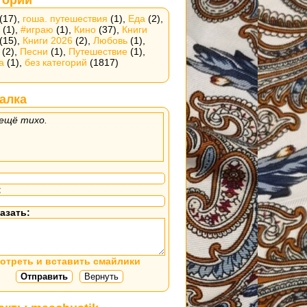
(17),
гоша. путешествия
(1),
Еда
(2),
(1),
#играю
(1),
Кино
(37),
Книги
(15),
Книги 2026
(2),
Любовь
(1),
(2),
Песни
(1),
Путешествие
(1),
а
(1),
без категорий
(1817)
алка
ещё тихо.
:
азать:
отреть и вставить смайлики