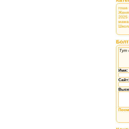
гоша
Женя
2025
мама
Школ
Болт
Тут 
Имя:
Сайт
Выск
Посм