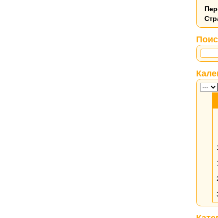
Пер
Стр
Поис
Кале
Кате