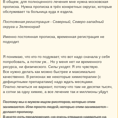
В общем, для полноценного лечения мне нужна московская
прописка. Нужна прописка в трёх конкретных округах, которые
обслуживает та больница куда я ездила.
Постоянная регистрация - Северный, Северо-западный
округа и Зеленоград
Именно постоянная прописка, временная регистрация не
подходит.
Я понимаю, что кто-то подумает, что вот надо сначала у себя
попробовать, а потом уж... Но у меня нет ни временного
ресурса, ни физического. Силы уходят. Я это чувствую.
Все нужно делать как можно быстрее и максимально
качественно. В регионах же некоторые химиотерапии (с
дефицитными препаратами) надо ждать месяцами.
Платно лечиться не вариант, потому-что там не десятки тысяч,
а сотни за одну химию, а все лечение так и миллионы уйдут.
Поэтому мы с мужем ищем риелторов, которые этим
занимаются. Или просто людей, которые этим занимаются -
делают прописку.
В инете есть предложения, но очень страшно нарваться на