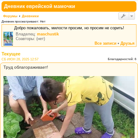
Дневник еврейской мамочки
Форумы
Дневники
Дневник просматривают: Нет
Добро пожаловать, милости просим, но просим не сорить!
Владелец:
maschustik
Соавторы: (нет)
Все записи
•
Друзья
Текущее
СБ ИЮН 28, 2025 12:57
Благодарностей: 6
Труд облагораживает!