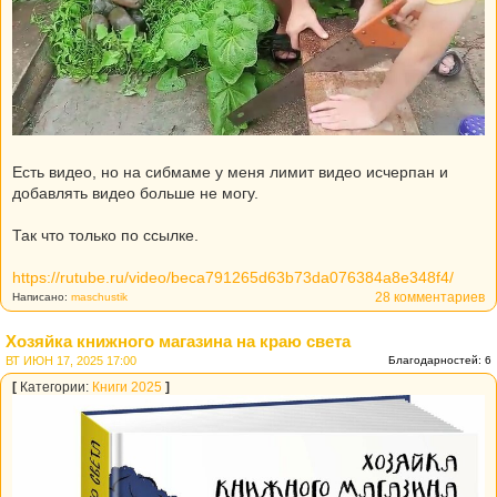
Есть видео, но на сибмаме у меня лимит видео исчерпан и
добавлять видео больше не могу.
Так что только по ссылке.
https://rutube.ru/video/beca791265d63b73da076384a8e348f4/
28 комментариев
Написано:
maschustik
Хозяйка книжного магазина на краю света
ВТ ИЮН 17, 2025 17:00
Благодарностей: 6
[
Категории:
Книги 2025
]