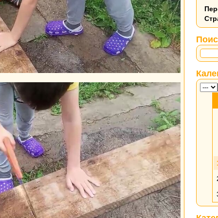
Пер
Стр
Поис
Кале
Кате