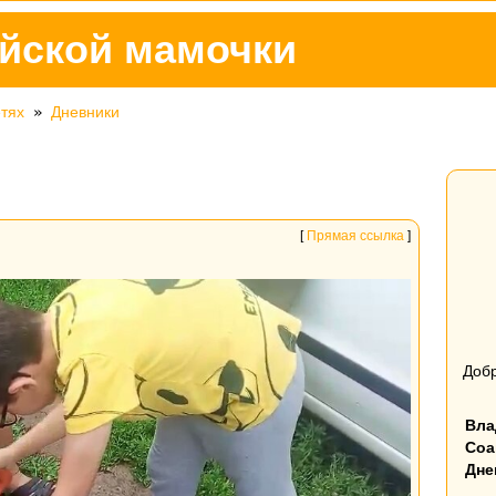
йской мамочки
етях
»
Дневники
[
Прямая ссылка
]
Добр
Вла
Соа
Дне