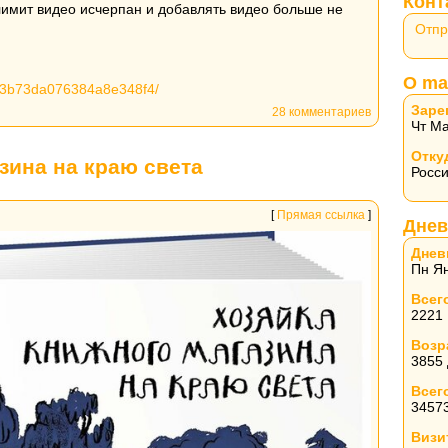
Конт
лимит видео исчерпан и добавлять видео больше не
Отпр
О ma
d63b73da076384a8e348f4/
Заре
28 комментариев
Чт Ма
Отку
зина на краю света
Росс
[
Прямая ссылка
]
Днев
Днев
Пн Ян
Всег
2221
Возр
3855
Всег
3457
Визи