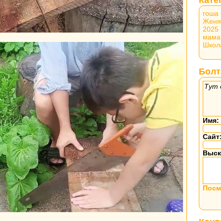
гоша
Женя
2025
мама
Школ
Болт
Тут 
Имя:
Сайт
Выск
Посм