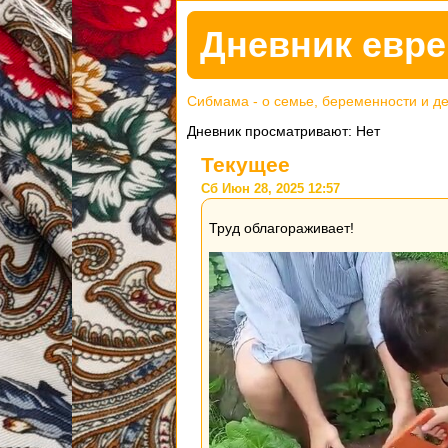
Дневник евре
Сибмама - о семье, беременности и д
Дневник просматривают: Нет
Текущее
Сб Июн 28, 2025 12:57
Труд облагораживает!