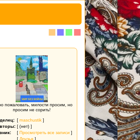
о пожаловать, милости просим, но
просим не сорить!
делец:
[
maschustik
]
вторы:
[ (нет) ]
вник:
[
Просмотреть все записи
]
[
Друзья
]