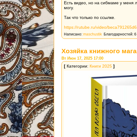
Есть видео, но на сибмаме у меня 
могу.
Так что только по ссылке.
https://rutube.ru/video/beca791265
Написано:
maschustik
Благодарностей: 6
Хозяйка книжного мага
Вт Июн 17, 2025 17:00
[
Категории:
Книги 2025
]