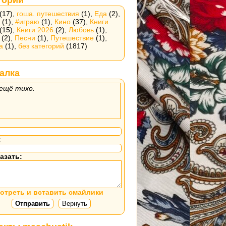
(17),
гоша. путешествия
(1),
Еда
(2),
(1),
#играю
(1),
Кино
(37),
Книги
(15),
Книги 2026
(2),
Любовь
(1),
(2),
Песни
(1),
Путешествие
(1),
а
(1),
без категорий
(1817)
алка
ещё тихо.
:
азать:
отреть и вставить смайлики