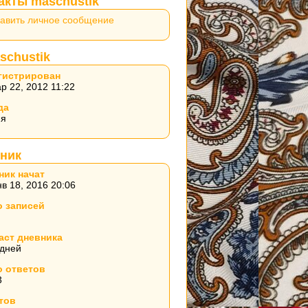
акты maschustik
авить личное сообщение
schustik
гистрирован
р 22, 2012 11:22
да
ия
ник
ник начат
в 18, 2016 20:06
о записей
аст дневника
 дней
о ответов
3
тов