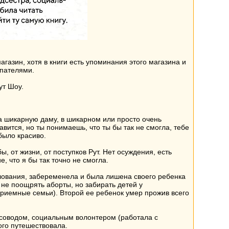
газин, хотя в книги есть упоминания этого магазина и
упателями.
ут Шоу.
на шикарную даму, в шикарном или просто очень
вится, но ты понимаешь, что ты бы так не смогла, тебе
было красиво.
, от жизни, от поступков Рут. Нет осуждения, есть
, что я бы так точно не смогла.
илования, забеременела и была лишена своего ребенка
 не поощрять аборты, но забирать детей у
приемные семьи). Второй ее ребенок умер прожив всего
рсоводом, социальным волонтером (работала с
ого путешествовала.