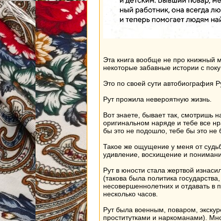
Эта книга вообще не про книжный ма
некоторые забавные истории с пок
Это по своей сути автобиография Р
Рут прожила невероятную жизнь.
Вот знаете, бывает так, смотришь 
оригинальном наряде и тебе все нра
бы это не подошло, тебе бы это не 
Такое же ощущение у меня от судьбы
удивление, восхищение и понимание
Рут в юности стала жертвой изнас
(такова была политика государства,
несовершеннолетних и отдавать в 
несколько часов.
Рут была военным, поваром, экску
проститутками и наркоманами). Мн