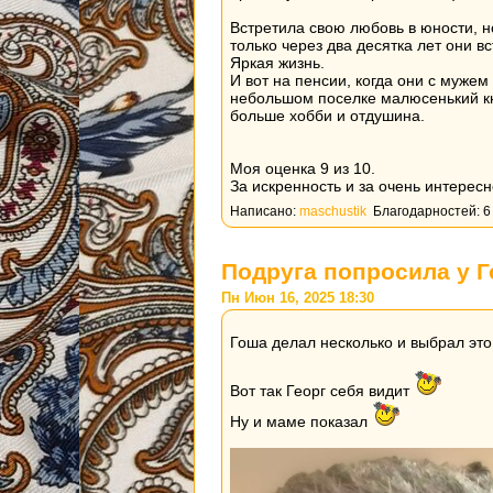
Встретила свою любовь в юности, 
только через два десятка лет они в
Яркая жизнь.
И вот на пенсии, когда они с мужем
небольшом поселке малюсенький кни
больше хобби и отдушина.
Моя оценка 9 из 10.
За искренность и за очень интерес
Написано:
maschustik
Благодарностей: 6
Подруга попросила у 
Пн Июн 16, 2025 18:30
Гоша делал несколько и выбрал это
Вот так Георг себя видит
Ну и маме показал