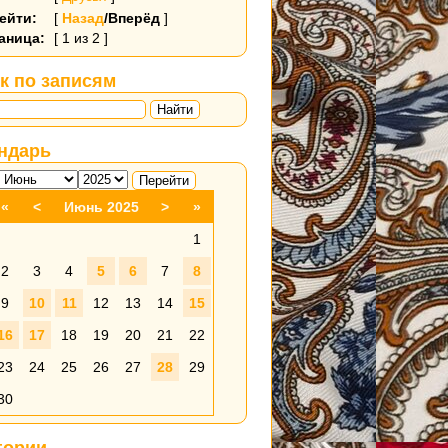
ейти:
[
Назад
/Вперёд
]
аница:
[ 1 из 2 ]
к по записям
Найти
ндарь
«
<
Июнь 2025
>
»
1
2
3
4
5
6
7
8
9
10
11
12
13
14
15
16
17
18
19
20
21
22
23
24
25
26
27
28
29
30
гории