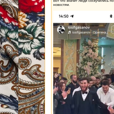
Вот что значит люди соскучились п
новостям.