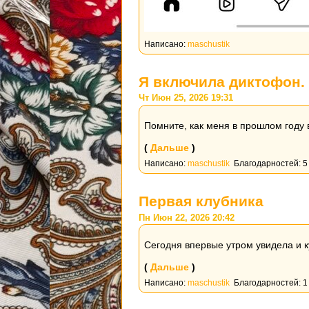
Написано:
maschustik
Я включила диктофон.
Чт Июн 25, 2026 19:31
Помните, как меня в прошлом году 
(
Дальше
)
Написано:
maschustik
Благодарностей: 5
Первая клубника
Пн Июн 22, 2026 20:42
Сегодня впервые утром увидела и к
(
Дальше
)
Написано:
maschustik
Благодарностей: 1