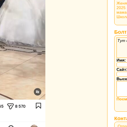
Женя
2025
мама
Школ
Болт
Тут 
Имя:
Сайт
Выск
Посм
Конт
Отпр