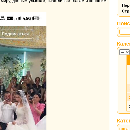
о миру, добрым улыбкам, счастливым глазам и хорошим
Пер
Стр
Поис
Кале
Кате
гоша