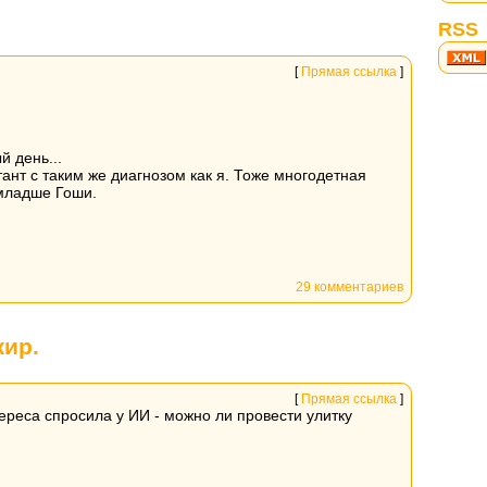
RSS
[
Прямая ссылка
]
й день...
тант с таким же диагнозом как я. Тоже многодетная
младше Гоши.
29 комментариев
жир.
[
Прямая ссылка
]
ереса спросила у ИИ - можно ли провести улитку