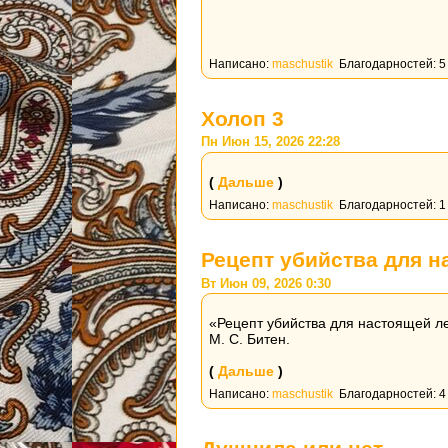
Написано:
maschustik
Благодарностей: 5
Холоп 3
Пн Июн 15, 2026 22:28
(
Дальше
)
Написано:
maschustik
Благодарностей: 1
Рецепт убийства для н
Вт Июн 09, 2026 0:30
«Рецепт убийства для настоящей л
М. С. Битен.
(
Дальше
)
Написано:
maschustik
Благодарностей: 4