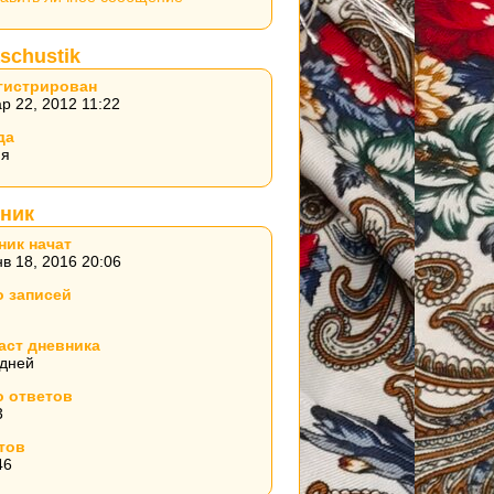
schustik
гистрирован
р 22, 2012 11:22
да
ия
ник
ник начат
в 18, 2016 20:06
о записей
аст дневника
 дней
о ответов
3
тов
46