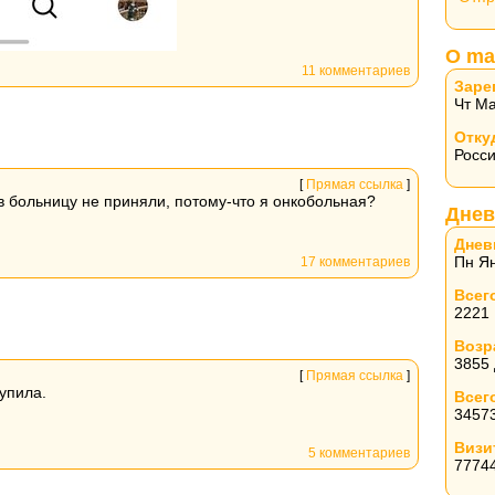
О ma
11 комментариев
Заре
Чт Ма
Отку
Росс
[
Прямая ссылка
]
в больницу не приняли, потому-что я онкобольная?
Днев
Днев
Пн Ян
17 комментариев
Всег
2221
Возр
3855
[
Прямая ссылка
]
упила.
Всег
3457
Визи
5 комментариев
7774