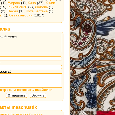
(1),
#играю
(1),
Кино
(37),
Книги
(15),
Книги 2026
(2),
Любовь
(1),
(2),
Песни
(1),
Путешествие
(1),
а
(1),
без категорий
(1817)
алка
ещё тихо.
:
азать:
отреть и вставить смайлики
акты maschustik
авить личное сообщение