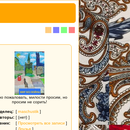
о пожаловать, милости просим, но
просим не сорить!
делец:
[
maschustik
]
вторы:
[ (нет) ]
вник:
[
Просмотреть все записи
]
[
Друзья
]