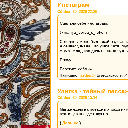
Инстаграм
Сб Июн 20, 2026 22:26
Сделала себе инстаграм.
@mariya_borba_s_rakom
Сегодня у меня был такой радостны
А сейчас узнала, что ушла Катя. Му
мама. Младшая дочь ее даже чуть 
Плачу...
Берегите себя 🙏
Написано:
maschustik
Благодарностей: 4
Улитка - тайный пасса
Сб Июн 20, 2026 15:14
Мы же едем на поезде и я ради инт
ахатину в поезде открыто.
(
Дальше
)