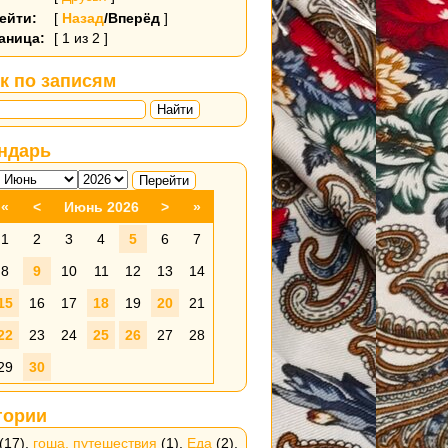
ейти:
[
Назад
/Вперёд
]
аница:
[ 1 из 2 ]
к по записям
Найти
ндарь
«
<
Июнь 2026
>
»
1
2
3
4
5
6
7
8
9
10
11
12
13
14
15
16
17
18
19
20
21
22
23
24
25
26
27
28
29
30
гории
(17),
гоша. путешествия
(1),
Еда
(2),