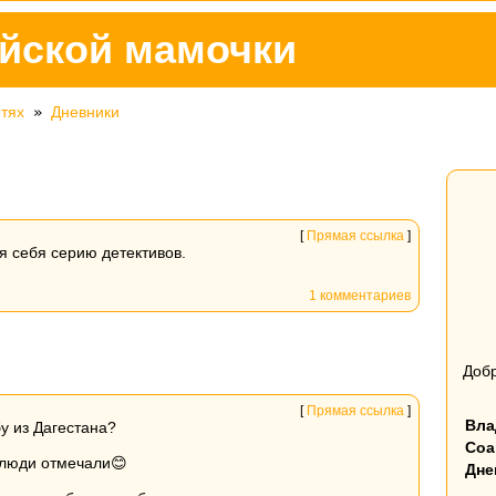
йской мамочки
етях
»
Дневники
[
Прямая ссылка
]
я себя серию детективов.
1 комментариев
Добр
[
Прямая ссылка
]
Вла
у из Дагестана?
Соа
 люди отмечали😊
Дне