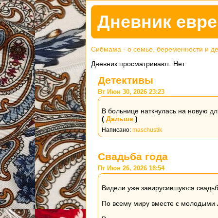
Дневник евре
Сибмама - о семье, беременности и д
Дневник просматривают: Нет
Детективы
Вт Июн 30, 2026 23:23
В больнице наткнулась на новую дл
(
Дальше
)
Написано:
maschustik
Свадьба года
Пт Июн 26, 2026 18:54
Видели уже завирусившуюся свадьб
По всему миру вместе с молодыми