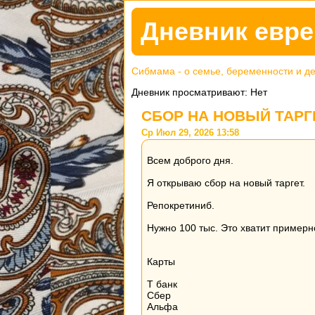
Дневник евре
Сибмама - о семье, беременности и д
Дневник просматривают: Нет
СБОР НА НОВЫЙ ТАРГ
Ср Июл 29, 2026 13:58
Всем доброго дня.
Я открываю сбор на новый таргет.
Репокретиниб.
Нужно 100 тыс. Это хватит примерн
Карты
Т банк
Сбер
Альфа