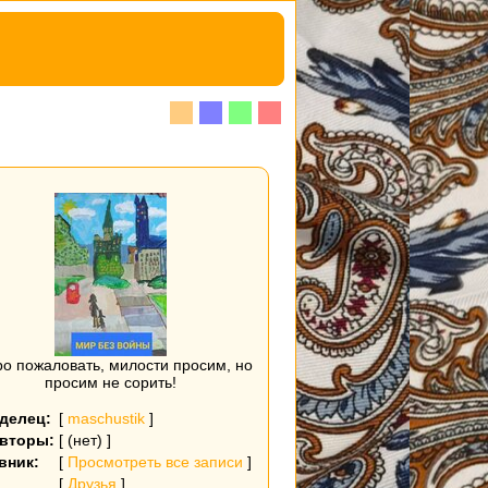
о пожаловать, милости просим, но
просим не сорить!
делец:
[
maschustik
]
вторы:
[ (нет) ]
вник:
[
Просмотреть все записи
]
[
Друзья
]