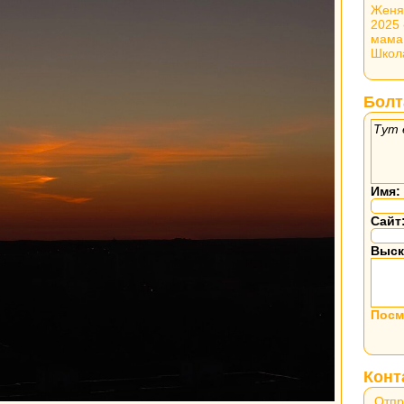
Женя
2025
мама
Школ
Болт
Тут 
Имя:
Сайт
Выск
Посм
Конт
Отпр