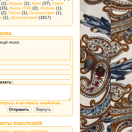
(1),
#играю
(1),
Кино
(37),
Книги
(15),
Книги 2026
(2),
Любовь
(1),
(2),
Песни
(1),
Путешествие
(1),
а
(1),
без категорий
(1817)
алка
ещё тихо.
:
азать:
отреть и вставить смайлики
акты maschustik
авить личное сообщение