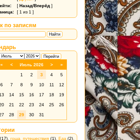
ейти:
[
Назад/Вперёд
]
аница:
[ 1 из 1 ]
к по записям
Найти
ндарь
«
<
Июль 2026
>
»
1
2
3
4
5
6
7
8
9
10
11
12
13
14
15
16
17
18
19
20
21
22
23
24
25
26
27
28
29
30
31
гории
(17),
гоша. путешествия
(1),
Еда
(2),