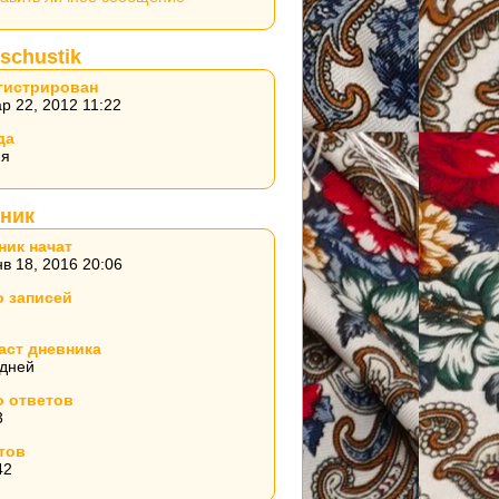
schustik
гистрирован
р 22, 2012 11:22
да
ия
ник
ник начат
в 18, 2016 20:06
о записей
аст дневника
 дней
о ответов
3
тов
42