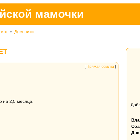
йской мамочки
етях
»
Дневники
ЕТ
[
Прямая ссылка
]
о на 2,5 месяца.
Добр
Вла
Соа
Дне