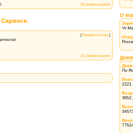
0
59 комментариев
О ma
 Саранск.
Заре
Чт Ма
[
Прямая ссылка
]
Отку
ттестат.
Росс
25 комментариев
Днев
Днев
Пн Ян
Всег
2221
Возр
3852
Всег
3457
Визи
7752