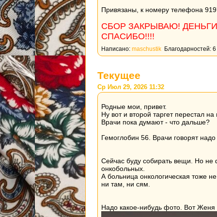
Привязаны, к номеру телефона 91
СБОР ЗАКРЫВАЮ! ДЕНЬГ
СПАСИБО!!!!
Написано:
maschustik
Благодарностей: 6
Текущее
Ср Июл 29, 2026 11:32
Родные мои, привет.
Ну вот и второй таргет перестал на
Врачи пока думают - что дальше?
Гемоглобин 56. Врачи говорят надо
Сейчас буду собирать вещи. Но не 
онкобольных.
А больница онкологическая тоже не
ни там, ни сям.
Надо какое-нибудь фото. Вот Женя