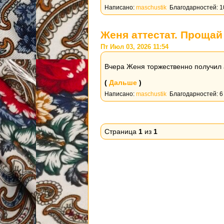
Написано:
maschustik
Благодарностей: 1
Женя аттестат. Прощай
Пт Июл 03, 2026 11:54
Вчера Женя торжественно получил а
(
Дальше
)
Написано:
maschustik
Благодарностей: 6
Страница
1
из
1