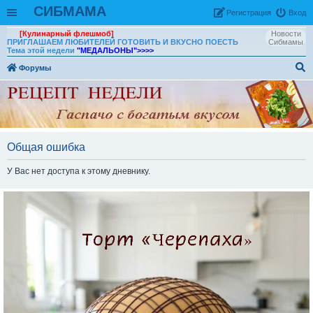
СИБМАМА
Рeгиcтpaция
Вход
[Кулинарный флешмоб]
Новости
ПРИГЛАШАЕМ ЛЮБИТЕЛЕЙ ГОТОВИТЬ И ВКУСНО ПОЕСТЬ
Сибмамы
Тема этой недели
"МЕДАЛЬОНЫ"
>>>>
Форумы
ои
ск
Общая ошибка
У Вас нет доступа к этому дневнику.