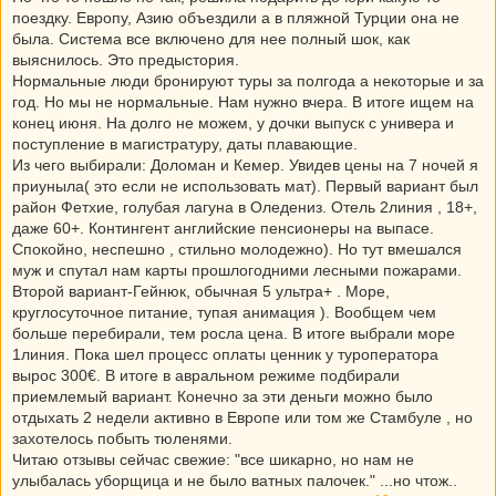
поездку. Европу, Азию объездили а в пляжной Турции она не
была. Система все включено для нее полный шок, как
выяснилось. Это предыстория.
Нормальные люди бронируют туры за полгода а некоторые и за
год. Но мы не нормальные. Нам нужно вчера. В итоге ищем на
конец июня. На долго не можем, у дочки выпуск с универа и
поступление в магистратуру, даты плавающие.
Из чего выбирали: Доломан и Кемер. Увидев цены на 7 ночей я
приуныла( это если не использовать мат). Первый вариант был
район Фетхие, голубая лагуна в Оледениз. Отель 2линия , 18+,
даже 60+. Контингент английские пенсионеры на выпасе.
Спокойно, неспешно , стильно молодежно). Но тут вмешался
муж и спутал нам карты прошлогодними лесными пожарами.
Второй вариант-Гейнюк, обычная 5 ультра+ . Море,
круглосуточное питание, тупая анимация ). Вообщем чем
больше перебирали, тем росла цена. В итоге выбрали море
1линия. Пока шел процесс оплаты ценник у туроператора
вырос 300€. В итоге в авральном режиме подбирали
приемлемый вариант. Конечно за эти деньги можно было
отдыхать 2 недели активно в Европе или том же Стамбуле , но
захотелось побыть тюленями.
Читаю отзывы сейчас свежие: "все шикарно, но нам не
улыбалась уборщица и не было ватных палочек." ...но чтож..