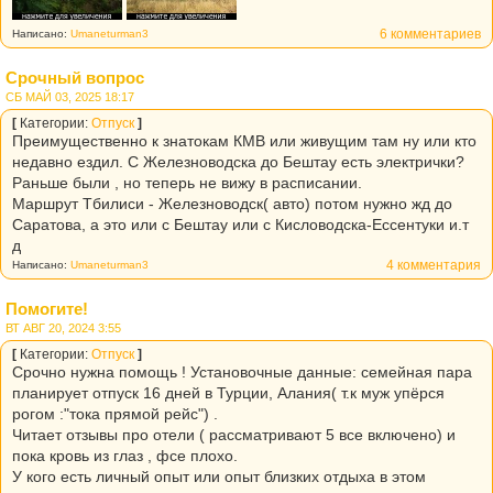
6 комментариев
Написано:
Umaneturman3
Срочный вопрос
СБ МАЙ 03, 2025 18:17
[
Категории:
Отпуск
]
Преимущественно к знатокам КМВ или живущим там ну или кто
недавно ездил. С Железноводска до Бештау есть электрички?
Раньше были , но теперь не вижу в расписании.
Маршрут Тбилиси - Железноводск( авто) потом нужно жд до
Саратова, а это или с Бештау или с Кисловодска-Ессентуки и.т
д
4 комментария
Написано:
Umaneturman3
Помогите!
ВТ АВГ 20, 2024 3:55
[
Категории:
Отпуск
]
Срочно нужна помощь ! Установочные данные: семейная пара
планирует отпуск 16 дней в Турции, Алания( т.к муж упёрся
рогом :"тока прямой рейс") .
Читает отзывы про отели ( рассматривают 5 все включено) и
пока кровь из глаз , фсе плохо.
У кого есть личный опыт или опыт близких отдыха в этом