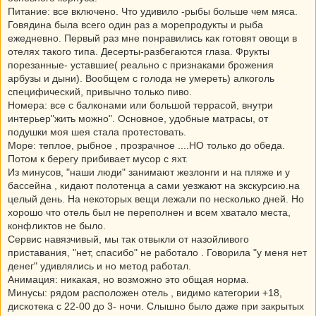
Питание: все включено. Что удивило -рыбы больше чем мяса.
Говядина была всего один раз а морепродукты и рыба
ежедневно. Первый раз мне понравились как готовят овощи в
отелях такого типа. Десерты-разбегаются глаза. Фрукты
порезанные- уставшие( реально с признаками брожения
арбузы и дыни). Вообщем с голода не умереть) алкоголь
специфический, привычно только пиво.
Номера: все с балконами или большой террасой, внутри
интерьер"жить можно". Основное, удобные матрасы, от
подушки моя шея стала протестовать.
Море: теплое, рыбное , прозрачное ....НО только до обеда.
Потом к берегу прибивает мусор с яхт.
Из минусов, "наши люди" занимают жезлонги и на пляже и у
бассейна , кидают полотенца а сами уезжают на экскурсию.на
целый день. На некоторых вещи лежали по несколько дней. Но
хорошо что отель был не переполнен и всем хватало места,
конфликтов не было.
Сервис навязчивый, мы так отвыкли от назойливого
приставания, "нет, спасибо" не работало . Говорила "у меня нет
денег" удивлялись и но метод работал.
Анимация: никакая, но возможно это общая норма.
Минусы: рядом расположен отель , видимо категории +18,
дискотека с 22-00 до 3- ночи. Слышно было даже при закрытых