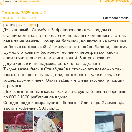
19 комментариев
Написано:
Umaneturman3
Погнали 2025 день 2
ЧТ ИЮЛ 10, 2025 11:09
Благодарностей: 2
[
Категории:
Отпуск
]
День первый : Стамбул. Забронировали отель рядом со
станцией метро и автовокзалом, но планы изменились а отель
решили не менять. Номер не большой, но чисто и не уставшая
мебель с сантехникой. Из минусов : это район Лалели, поэтому
шумно с открытым балконом, но чайки перекрывают своим
ором звуки транспорта и крики людей. Завтрак пока не
дегустировали, но надежда есть что не подкачает.
Т.к уже везде были в Стамбуле( на сколько это возможно так
сказать) то просто гуляли, ели, потом опять гуляли, гладили
кошек, кормили чаек. Опять забыли что еда вкусная, а порции
огромные.
Шок -контент цены в кафешках и на фрукты. Увидела черешню
по 800 ( 1600 руб)пришла в ужас.
Сегодня надо инжира купить , белого... Или вчера 2 лимонада
взяли в кофейне , 500 лир....