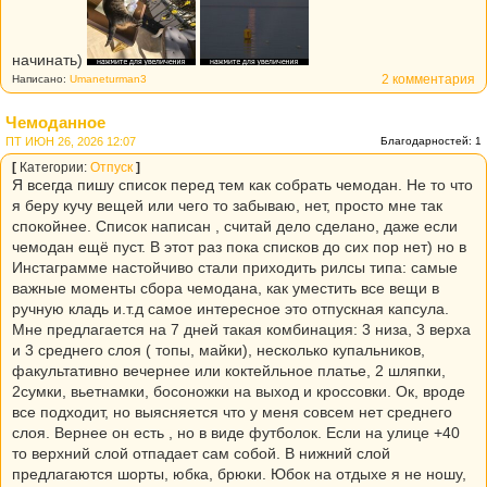
начинать)
2 комментария
Написано:
Umaneturman3
Чемоданное
ПТ ИЮН 26, 2026 12:07
Благодарностей: 1
[
Категории:
Отпуск
]
Я всегда пишу список перед тем как собрать чемодан. Не то что
я беру кучу вещей или чего то забываю, нет, просто мне так
спокойнее. Список написан , считай дело сделано, даже если
чемодан ещё пуст. В этот раз пока списков до сих пор нет) но в
Инстаграмме настойчиво стали приходить рилсы типа: самые
важные моменты сбора чемодана, как уместить все вещи в
ручную кладь и.т.д самое интересное это отпускная капсула.
Мне предлагается на 7 дней такая комбинация: 3 низа, 3 верха
и 3 среднего слоя ( топы, майки), несколько купальников,
факультативно вечернее или коктейльное платье, 2 шляпки,
2сумки, вьетнамки, босоножки на выход и кроссовки. Ок, вроде
все подходит, но выясняется что у меня совсем нет среднего
слоя. Вернее он есть , но в виде футболок. Если на улице +40
то верхний слой отпадает сам собой. В нижний слой
предлагаются шорты, юбка, брюки. Юбок на отдыхе я не ношу,