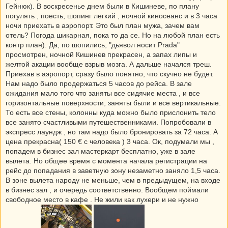
Гейнюк). В воскресенье днем были в Кишиневе, по плану
погулять , поесть, шопинг легкий , ночной киносеанс и в 3 часа
ночи приехать в аэропорт. Это был план мужа, зачем вам
отель? Погода шикарная, пока то да се. Но на любой план есть
контр план). Да, по шопились, "дьявол носит Prada"
просмотрен, ночной Кишинев прекрасен, а запах липы и
желтой акации вообще взрыв мозга. А дальше начался треш.
Приехав в аэропорт, сразу было понятно, что скучно не будет.
Нам надо было продержаться 5 часов до рейса. В зале
ожидания мало того что заняты все сидячие места , и все
горизонтальные поверхности, заняты были и все вертикальные.
То есть все стены, колонны куда можно было прислонить тело
все занято счастливыми путешественниками. Попробовали в
экспресс лаундж , но там надо было бронировать за 72 часа. А
цена прекрасна( 150 € с человека ) 3 часа. Ок, подумали мы ,
попадем в бизнес зал мастеркарт бесплатно, уже в зале
вылета. Но общее время с момента начала регистрации на
рейс до попадания в заветную зону незаметно заняло 1,5 часа.
В зоне вылета народу не меньше, чем в предыдущем, на входе
в бизнес зал , и очередь соответственно. Вообщем поймали
свободное место в кафе . Не жили как лухери и не нужно