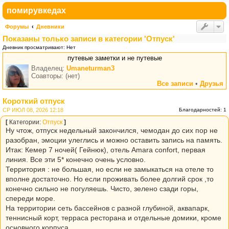
помирувкедах
Форумы
Дневники
Показаны только записи в категории 'Отпуск'
Дневник просматривают: Нет
путевые заметки и не путевые
Владелец:
Umaneturman3
Соавторы: (нет)
Все записи
•
Друзья
Короткий отпуск
СР ИЮЛ 08, 2026 12:18
Благодарностей: 1
[
Категории:
Отпуск
]
Ну чтож, отпуск недельный закончился, чемодан до сих пор не
разобран, эмоции улеглись и можно оставить запись на память.
Итак: Кемер 7 ночей( Гейнюк), отель Amara confort, первая
линия. Все эти 5* конечно очень условно.
Территория : не большая, но если не замыкаться на отеле то
вполне достаточно. Но если проживать более долгий срок ,то
конечно сильно не погуляешь. Чисто, зелено сзади горы,
спереди море.
На территории сеть бассейнов с разной глубиной, аквапарк,
теннисный корт, терраса ресторана и отдельные домики, кроме
основного корпуса.