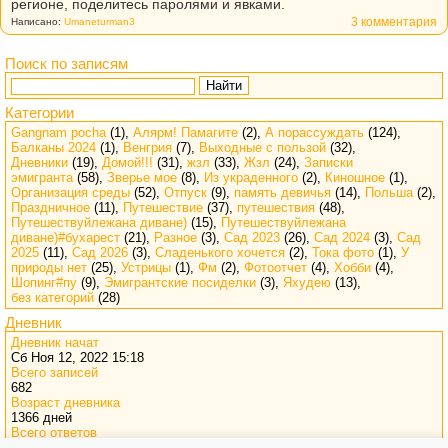
регионе, поделитесь паролями и явками.
3 комментария
Написано:
Umaneturman3
Поиск по записям
Найти
Категории
Gangnam pocha
(1),
Алярм! Памагите
(2),
А порассуждать
(124),
Балканы 2024
(1),
Венгрия
(7),
Выходные с пользой
(32),
Дневники
(19),
Домой!!!
(31),
жзл
(33),
Жзл
(24),
Записки
эмигранта
(58),
Зверье мое
(8),
Из украденного
(2),
Киношное
(1),
Организация среды
(52),
Отпуск
(9),
память девичья
(14),
Польша
(2),
Праздничное
(11),
Путешествие
(37),
путешествия
(48),
Путешествуйлежана диване)
(15),
Путешествуйлежана
диване)#бухарест
(21),
Разное
(3),
Сад 2023
(26),
Сад 2024
(3),
Сад
2025
(11),
Сад 2026
(3),
Сладенького хочется
(2),
Тока фото
(1),
У
природы нет
(25),
Устрицы
(1),
Фм
(2),
Фотоотчет
(4),
Хобби
(4),
Шопинг#пу
(9),
Эмигрантские посиделки
(3),
Яхудею
(13),
без категорий
(28)
Дневник
Дневник начат
Сб Ноя 12, 2022 15:18
Всего записей
682
Возраст дневника
1366 дней
Всего ответов
3218