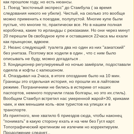
как прошлом году, но есть нюансы.
1. Поезд "восточный экспресс" до Стамбула ( за время
следования никого не убили). Чистый, на сколько это вообще
можно применить к поездам, полупустой. Многие купе были
пустые, что многие то, практически все. Но в нашем полная
коробочка, какие то ирландцы с рюкзаками. Но они через минут
20 перешли 0в свободное купе и оставшиеся 22часа мы ехали
как прынцески, вдвоем.
2. Нюанс следующий: туалета два но один из них "азиатский"
без унитаза. Поэтому все ходили в один , что с ним было
описывать не буду, можно догадаться .
3. Кондиционер регулируемый но ночью замёрзли, подоставали
одеяла и кофты с капюшоном.
4. Опаздывал на 2часа, в итоге опоздание было на 10 мин.
Границы это отдельная история, но прошли их.в лайтовом
режиме. Пограничники не бились в истерике от наших
паспортов, немного поручили глаза болгары, но это их.стиль).
Вообщем Стамбул встретил нас умеренной жарой+30, криками
чаек, и кмк меньшим коль -вом туристов на улицах и в
транспорте.
Из приятного, мне хватило 6 приездов сюда, чтобы наконец
"понимать" в какую сторону ехать и на чем без Гугл карт.
Топографический кретинизм не излечим но корректируем.
Продолжение следует...