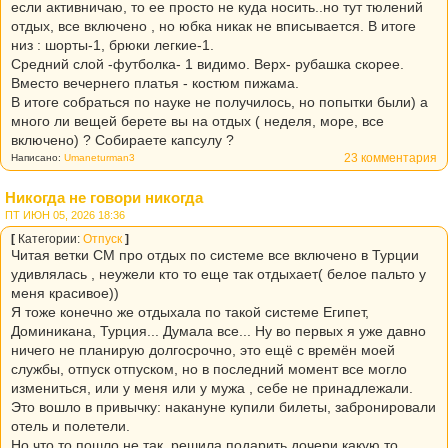
если активничаю, то ее просто не куда носить..но тут тюлений
отдых, все включено , но юбка никак не вписывается. В итоге
низ : шорты-1, брюки легкие-1.
Средний слой -футболка- 1 видимо. Верх- рубашка скорее.
Вместо вечернего платья - костюм пижама.
В итоге собраться по науке не получилось, но попытки были) а
много ли вещей берете вы на отдых ( неделя, море, все
включено) ? Собираете капсулу ?
23 комментария
Написано:
Umaneturman3
Никогда не говори никогда
ПТ ИЮН 05, 2026 18:36
[
Категории:
Отпуск
]
Читая ветки СМ про отдых по системе все включено в Турции
удивлялась , неужели кто то еще так отдыхает( белое пальто у
меня красивое))
Я тоже конечно же отдыхала по такой системе Египет,
Доминикана, Турция... Думала все... Ну во первых я уже давно
ничего не планирую долгосрочно, это ещё с времён моей
службы, отпуск отпуском, но в последний момент все могло
измениться, или у меня или у мужа , себе не принадлежали.
Это вошло в привычку: накануне купили билеты, забронировали
отель и полетели.
Но что то пошло не так, решила подарить дочери какую то