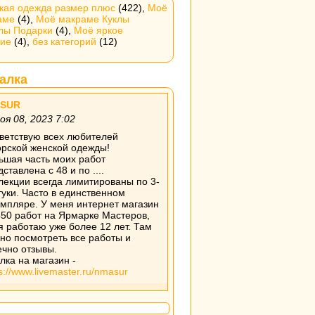
кая одежда размер плюс
(422),
Моё
аме
(4),
Моё макраме Куклы
елы Подарки
(4),
Моё яркое
ние
(4),
без категорий
(12)
алка
SUR
оя 08, 2023 7:02
ветствую всех любителей
орской женской одежды!
ьшая часть моих работ
ставлена с 48 и по ....
лекции всегда лимитированы по 3-
туки. Часто в единственном
емпляре. У меня интернет магазин
450 работ на Ярмарке Мастеров,
 я работаю уже более 12 лет. Там
но посмотреть все работы и
ечно отзывы.
лка на магазин -
s://www.livemaster.ru/nmasur
SUR
оя 07, 2023 15:46