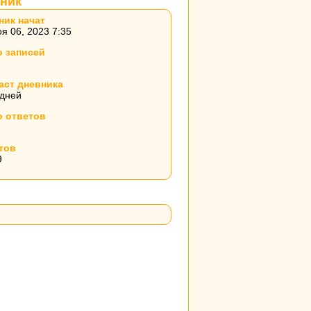
ник
ник начат
я 06, 2023 7:35
о записей
аст дневника
 дней
о ответов
тов
9