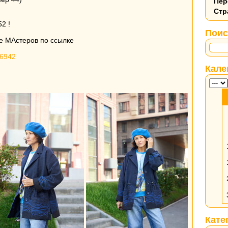
Пер
Стр
2 !
Поис
е МАстеров по ссылке
76942
Кале
Кате