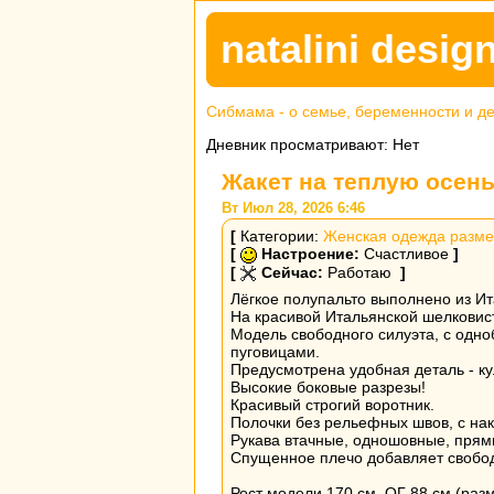
natalini desi
Сибмама - о семье, беременности и д
Дневник просматривают: Нет
Жакет на теплую осен
Вт Июл 28, 2026 6:46
[
Категории:
Женская одежда разме
[
Настроение:
Счастливое
]
[
Сейчас:
Работаю
]
Лёгкое полупальто выполнено из Ит
На красивой Итальянской шелковист
Модель свободного силуэта, с одн
пуговицами.
Предусмотрена удобная деталь - ку
Высокие боковые разрезы!
Красивый строгий воротник.
Полочки без рельефных швов, с н
Рукава втачные, одношовные, прям
Спущенное плечо добавляет свобо
Рост модели 170 см, ОГ 88 см (раз