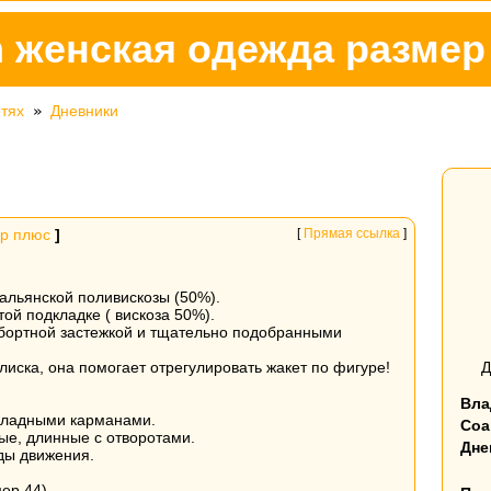
gn женская одежда разме
етях
»
Дневники
ь
р плюс
]
[
Прямая ссылка
]
альянской поливискозы (50%).
ой подкладке ( вискоза 50%).
обортной застежкой и тщательно подобранными
лиска, она помогает отрегулировать жакет по фигуре!
Д
Вла
акладными карманами.
Соа
ые, длинные с отворотами.
Дне
ды движения.
мер 44)