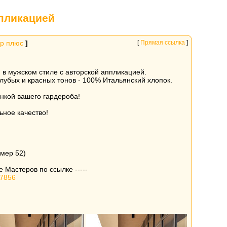
пликацией
р плюс
]
[
Прямая ссылка
]
 в мужском стиле с авторской аппликацией.
олубых и красных тонов - 100% Итальянский хлопок.
нкой вашего гардероба!
ьное качество!
змер 52)
 Мастеров по ссылке -----
57856