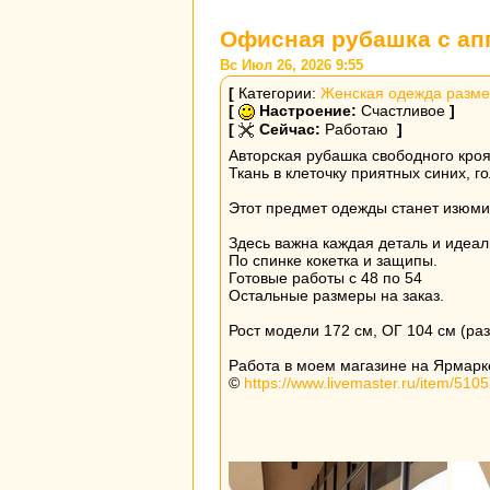
Офисная рубашка с ап
Вс Июл 26, 2026 9:55
[
Категории:
Женская одежда разме
[
Настроение:
Счастливое
]
[
Сейчас:
Работаю
]
Авторская рубашка свободного кроя
Ткань в клеточку приятных синих, г
Этот предмет одежды станет изюми
Здесь важна каждая деталь и идеал
По спинке кокетка и защипы.
Готовые работы с 48 по 54
Остальные размеры на заказ.
Рост модели 172 см, ОГ 104 см (ра
Работа в моем магазине на Ярмарке
©
https://www.livemaster.ru/item/510