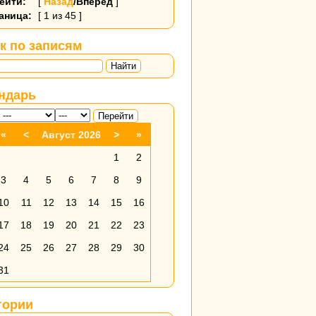
ейти:
[
Назад
/Вперёд
]
аница:
[ 1 из 45 ]
к по записям
Найти
ндарь
«
<
Август 2026
>
»
1
2
3
4
5
6
7
8
9
10
11
12
13
14
15
16
17
18
19
20
21
22
23
24
25
26
27
28
29
30
31
гории