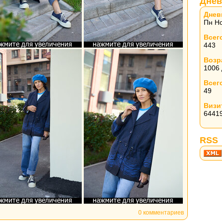
Днев
Днев
Пн Но
Всег
443
Возр
1006
Всег
49
Визи
6441
RSS
0 комментариев