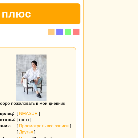
р плюс
обро пожаловать в мой дневник
делец:
[
NMASUR
]
вторы:
[ (нет) ]
вник:
[
Просмотреть все записи
]
[
Друзья
]