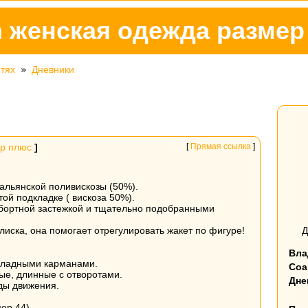
gn женская одежда разме
етях
»
Дневники
ь
р плюс
]
[
Прямая ссылка
]
альянской поливискозы (50%).
ой подкладке ( вискоза 50%).
обортной застежкой и тщательно подобранными
лиска, она помогает отрегулировать жакет по фигуре!
Д
Вла
акладными карманами.
Соа
ые, длинные с отворотами.
Дне
ды движения.
мер 44)