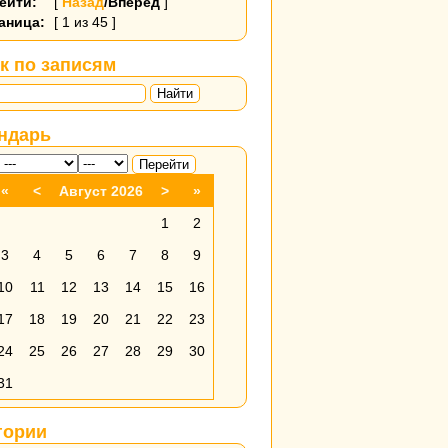
ейти:
[
Назад
/Вперёд
]
аница:
[ 1 из 45 ]
к по записям
Найти
ндарь
«
<
Август 2026
>
»
1
2
3
4
5
6
7
8
9
10
11
12
13
14
15
16
17
18
19
20
21
22
23
24
25
26
27
28
29
30
31
гории