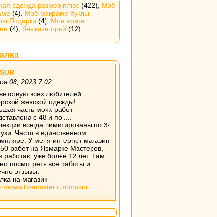
кая одежда размер плюс
(422),
Моё
аме
(4),
Моё макраме Куклы
елы Подарки
(4),
Моё яркое
ние
(4),
без категорий
(12)
алка
SUR
оя 08, 2023 7:02
ветствую всех любителей
орской женской одежды!
ьшая часть моих работ
ставлена с 48 и по ....
лекции всегда лимитированы по 3-
туки. Часто в единственном
емпляре. У меня интернет магазин
450 работ на Ярмарке Мастеров,
 я работаю уже более 12 лет. Там
но посмотреть все работы и
ечно отзывы.
лка на магазин -
s://www.livemaster.ru/nmasur
SUR
оя 07, 2023 15:46