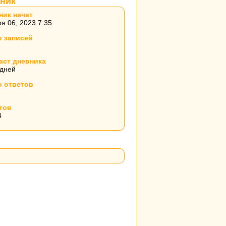
ник
ник начат
я 06, 2023 7:35
о записей
аст дневника
 дней
о ответов
тов
4