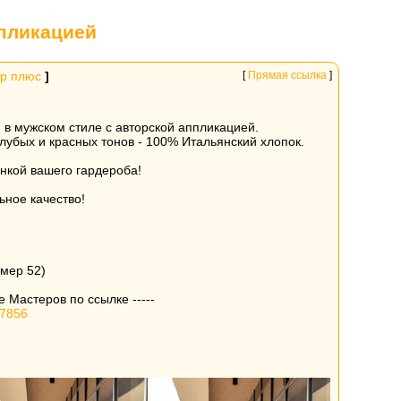
пликацией
р плюс
]
[
Прямая ссылка
]
 в мужском стиле с авторской аппликацией.
олубых и красных тонов - 100% Итальянский хлопок.
нкой вашего гардероба!
ьное качество!
змер 52)
 Мастеров по ссылке -----
57856