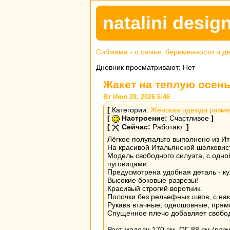
natalini desi
Сибмама - о семье, беременности и д
Дневник просматривают: Нет
Жакет на теплую осен
Вт Июл 28, 2026 6:46
[
Категории:
Женская одежда разме
[
Настроение:
Счастливое
]
[
Сейчас:
Работаю
]
Лёгкое полупальто выполнено из Ит
На красивой Итальянской шелковист
Модель свободного силуэта, с одн
пуговицами.
Предусмотрена удобная деталь - ку
Высокие боковые разрезы!
Красивый строгий воротник.
Полочки без рельефных швов, с н
Рукава втачные, одношовные, прям
Спущенное плечо добавляет свобо
Рост модели 170 см, ОГ 88 см (раз