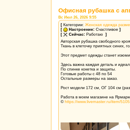
Офисная рубашка с ап
Вс Июл 26, 2026 9:55
[
Категории:
Женская одежда разме
[
Настроение:
Счастливое
]
[
Сейчас:
Работаю
]
Авторская рубашка свободного кроя
Ткань в клеточку приятных синих, г
Этот предмет одежды станет изюми
Здесь важна каждая деталь и идеал
По спинке кокетка и защипы.
Готовые работы с 48 по 54
Остальные размеры на заказ.
Рост модели 172 см, ОГ 104 см (ра
Работа в моем магазине на Ярмарке
©
https://www.livemaster.ru/item/510