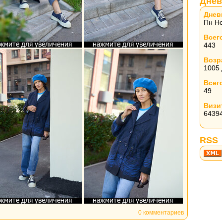
Днев
Днев
Пн Но
Всег
443
Возр
1005
Всег
49
Визи
6439
RSS
0 комментариев