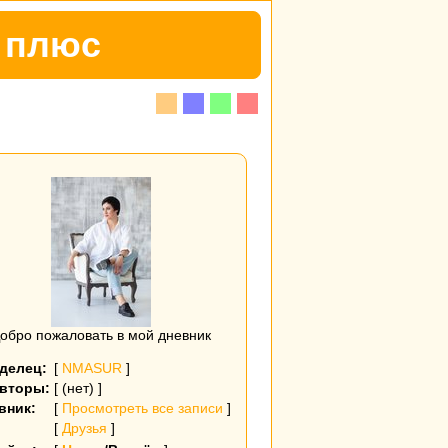
р плюс
обро пожаловать в мой дневник
делец:
[
NMASUR
]
вторы:
[ (нет) ]
вник:
[
Просмотреть все записи
]
[
Друзья
]