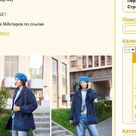
Пер
Стр
2 !
Поис
е МАстеров по ссылке
76942
Кале
Кате