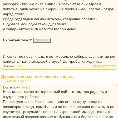
разборки - кто чье пиво выпил - в результате они втроём
побитые, один уехал на скорой, на полицей мой сбегал - рядом
наряд стоял...
Вроде отделался лёгким испугом, кладбище посетили.
Я думала мой один такой дуралейка...
А теперь читаю в ВК новости второй день:
Скрытый текст:
Показать
И как тут не нервничать, я вот морально собиралась позитивное
написать - как с младшей в музей Центробанка ходили...
1 комментарий
Написано:
Poni
Дурная голова ногам покою не даёт...
СБ АПР 18, 2026 9:17
[
Категории:
Ною
]
Начиталась вчера эзотерический сайт - а там про радость и
внутреннего ребёнка...
Пошла гулять с собакой, потащила его на горку - вход от
овощехранилища, сам бы он и не пошёл, решила съехать, а не
спустится - результат - порез на икроножной мышце - какой то
редисочный человек розочку от бутылки там бросил, в снегу не