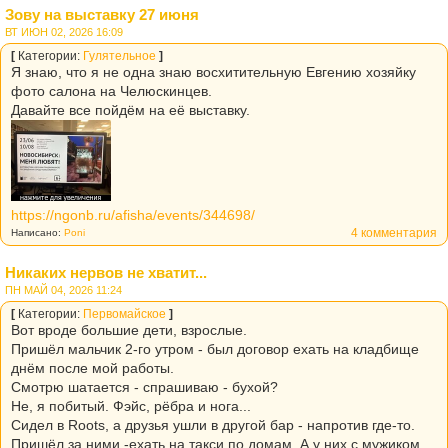
Зову на выставку 27 июня
ВТ ИЮН 02, 2026 16:09
[
Категории:
Гулятельное
]
Я знаю, что я не одна знаю восхитительную Евгению хозяйку
фото салона на Челюскинцев.
Давайте все пойдём на её выставку.
https://ngonb.ru/afisha/events/344698/
4 комментария
Написано:
Poni
Никаких нервов не хватит...
ПН МАЙ 04, 2026 11:24
[
Категории:
Первомайское
]
Вот вроде большие дети, взрослые.
Пришёл мальчик 2-го утром - был договор ехать на кладбище
днём после мой работы.
Смотрю шатается - спрашиваю - бухой?
Не, я побитый. Фэйс, рёбра и нога...
Сидел в Roots, а друзья ушли в другой бар - напротив где-то.
Пришёл за ними -ехать на такси по домам. А у них с мужиком