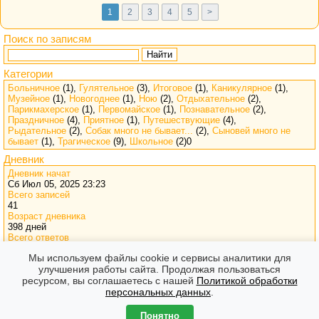
1
2
3
4
5
>
Поиск по записям
Найти
Категории
Больничное
(1),
Гулятельное
(3),
Итоговое
(1),
Каникулярное
(1),
Музейное
(1),
Новогоднее
(1),
Ною
(2),
Отдыхательное
(2),
Парикмахерское
(1),
Первомайское
(1),
Познавательное
(2),
Праздничное
(4),
Приятное
(1),
Путешествующие
(4),
Рыдательное
(2),
Собак много не бывает...
(2),
Сыновей много не
бывает
(1),
Трагическое
(9),
Школьное
(2)0
Дневник
Дневник начат
Сб Июл 05, 2025 23:23
Всего записей
41
Возраст дневника
398 дней
Всего ответов
519
Мы используем файлы cookie и сервисы аналитики для
Визитов
улучшения работы сайта. Продолжая пользоваться
28262
ресурсом, вы соглашаетесь с нашей
Политикой обработки
персональных данных
.
Форумы
Часовой пояс: GMT + 7
Создано на основе
phpBB
® Forum Software © phpBB Limited
Понятно