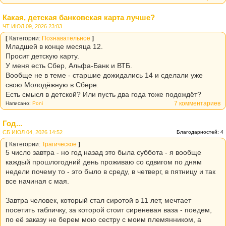
Какая, детская банковская карта лучше?
ЧТ ИЮЛ 09, 2026 23:03
[
Категории:
Познавательное
]
Младшей в конце месяца 12.
Просит детскую карту.
У меня есть Сбер, Альфа-Банк и ВТБ.
Вообще не в теме - старшие дожидались 14 и сделали уже
свою Молодёжную в Сбере.
Есть смысл в детской? Или пусть два года тоже подождёт?
7 комментариев
Написано:
Poni
Год...
СБ ИЮЛ 04, 2026 14:52
Благодарностей: 4
[
Категории:
Трагическое
]
5 число завтра - но год назад это была суббота - я вообще
каждый прошлогодний день проживаю со сдвигом по дням
недели почему то - это было в среду, в четверг, в пятницу и так
все начиная с мая.
Завтра человек, который стал сиротой в 11 лет, мечтает
посетить табличку, за которой стоит сиреневая ваза - поедем,
по её заказу не берем мою сестру с моим племянником, а