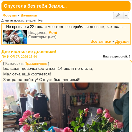
Опустела без тебя Земля...
Форумы
Дневники
Дневник просматривают: Нет
Не прошло и 22 года и мне тоже понадобился дневник, как жаль...
Владелец:
Poni
Соавторы: (нет)
Все записи
•
Друзья
Две июльские доченьки!
ПН ИЮЛ 27, 2026 16:44
Благодарностей: 2
[
Категории:
Праздничное
]
Большая девочка фотаться 14 июля не стала,
Малютка ещё фотается!
Завтра на работу! Отпуск был ленивый!