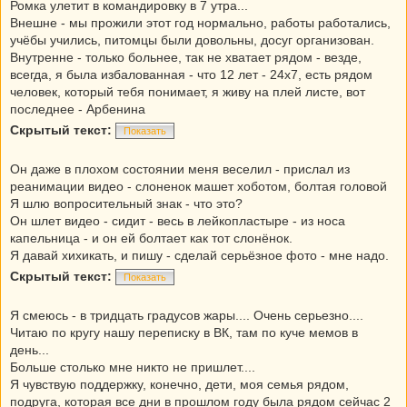
Ромка улетит в командировку в 7 утра...
Внешне - мы прожили этот год нормально, работы работались,
учёбы учились, питомцы были довольны, досуг организован.
Внутренне - только больнее, так не хватает рядом - везде,
всегда, я была избалованная - что 12 лет - 24х7, есть рядом
человек, который тебя понимает, я живу на плей листе, вот
последнее - Арбенина
Скрытый текст:
Показать
Он даже в плохом состоянии меня веселил - прислал из
реанимации видео - слоненок машет хоботом, болтая головой
Я шлю вопросительный знак - что это?
Он шлет видео - сидит - весь в лейкопластыре - из носа
капельница - и он ей болтает как тот слонёнок.
Я давай хихикать, и пишу - сделай серьёзное фото - мне надо.
Скрытый текст:
Показать
Я смеюсь - в тридцать градусов жары.... Очень серьезно....
Читаю по кругу нашу переписку в ВК, там по куче мемов в
день...
Больше столько мне никто не пришлет....
Я чувствую поддержку, конечно, дети, моя семья рядом,
подруга, которая все дни в прошлом году была рядом сейчас 2