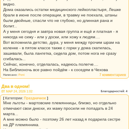
видно.
Дома оказались остатки медицинского лейкопластыря, Лешке
брали в июне после операции, в травму не поехала, штаны
были двойные, спасли что не глубоко, но длинная рана и
болит...
А у меня сегодня и завтра новая группа и ещё и платная - я
никогда не сижу - или у доски, или хожу к людям....
Вот вспомнила детство, дура, у меня между прочим шрам на
коленке - в пятом классе также с горки у дома скатилась,
зашивали, была лангетка, сидела дом, потом нога не сразу
сгибалась...
Сейчас, конечно, отделалась, надеюсь полегче....
На Библионочь все равно пойдём - к соседям в Чехова
7 комментариев
Написано:
Poni
Два в одном!
ВТ МАР 24, 2026 1:02
Благодарностей: 4
[
Категории:
Праздничное
]
Мне льготы - мартовские племянницы, близко, но отдельно
отмечают свои днюхи, их маму просили не попадать в 24
марта...
А мне можно было - поэтому 26 лет назад я подарила сестре
на ДР племянника.