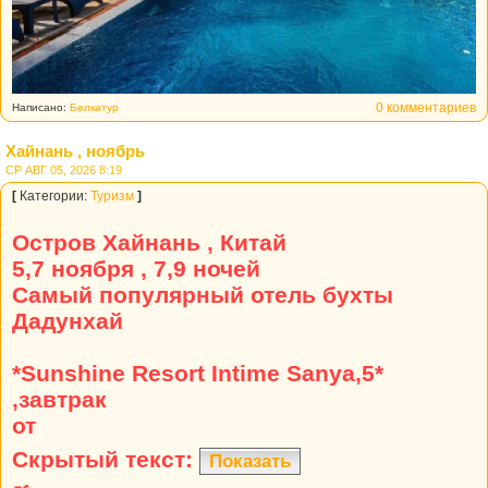
0 комментариев
Написано:
Белкатур
Хайнань , ноябрь
СР АВГ 05, 2026 8:19
[
Категории:
Туризм
]
Остров Хайнань , Китай
5,7 ноября , 7,9 ночей
Самый популярный отель бухты
Дадунхай
*Sunshine Resort Intime Sanya,5*
,завтрак
от
Скрытый текст:
Показать