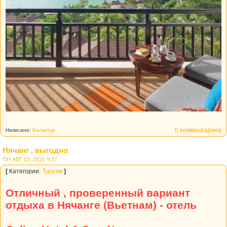
0 комментариев
Написано:
Белкатур
Нячанг , выгодно
ПН АВГ 03, 2026 9:37
[
Категории:
Туризм
]
Отличный , проверенный вариант
отдыха в Нячанге (Вьетнам) - отель