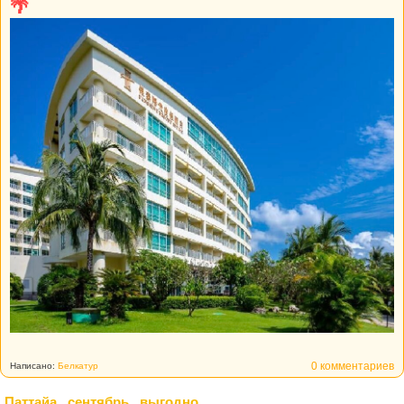
🌴
0 комментариев
Написано:
Белкатур
Паттайа , сентябрь , выгодно