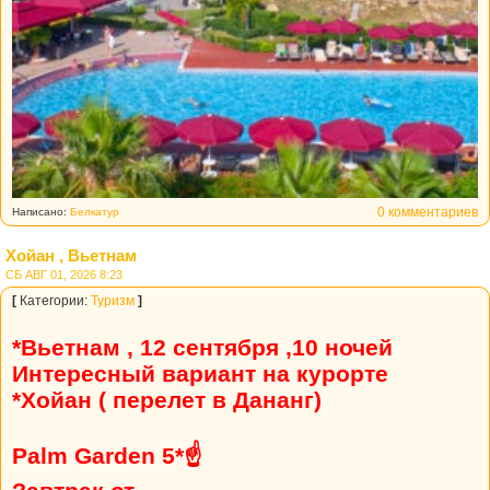
0 комментариев
Написано:
Белкатур
Хойан , Вьетнам
СБ АВГ 01, 2026 8:23
[
Категории:
Туризм
]
*Вьетнам , 12 сентября ,10 ночей
Интересный вариант на курорте
*Хойан ( перелет в Дананг)
Palm Garden 5*☝