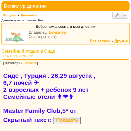
Белкатур дневник
Форумы
Дневники
Дневник просматривают: Нет
Добро пожаловать в мой дневник
Владелец:
Белкатур
Соавторы: (нет)
Все записи
•
Друзья
Семейный отдых в Сиде
ВС АВГ 09, 2026 9:22
[
Категории:
Туризм
]
Сиде , Турция . 26,29 августа ,
6,7 ночей ✈
2 взрослых + ребенок 9 лет
Семейные отели 👩❤👨
Master Family Club,5* от
Скрытый текст:
Показать