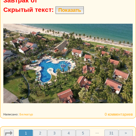
Завтрак от
Скрытый текст:
Показать
0 комментариев
Написано:
Белкатур
…
1
2
3
4
5
31
>