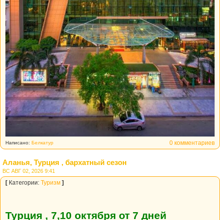
0 комментариев
Написано:
Белкатур
Аланья, Турция , бархатный сезон
ВС АВГ 02, 2026 9:41
[
Категории:
Туризм
]
Турция , 7,10 октября от 7 дней