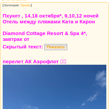
[
Категории:
Туризм
]
Пхукет , 14,18 октября*, 9,10,12 ночей
Отель между пляжами Ката и Карон
Diamond Cottage Resort & Spa 4*,
завтрак от
Скрытый текст:
Показать
перелет АК Аэрофлот 👍🏼