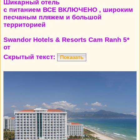
Шикарный отель
с питанием ВСЕ ВКЛЮЧЕНО , широким
песчаным пляжем и большой
территорией
Swandor Hotels & Resorts Cam Ranh 5*
от
Скрытый текст:
Показать