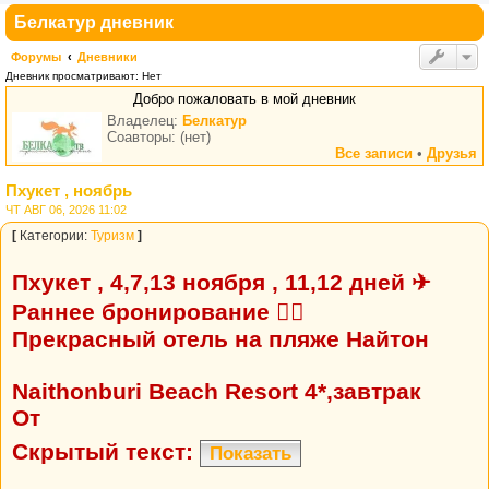
Белкатур дневник
Форумы
Дневники
Дневник просматривают: Нет
Добро пожаловать в мой дневник
Владелец:
Белкатур
Соавторы: (нет)
Все записи
•
Друзья
Пхукет , ноябрь
ЧТ АВГ 06, 2026 11:02
[
Категории:
Туризм
]
Пхукет , 4,7,13 ноября , 11,12 дней ✈
Раннее бронирование 👍🏼
Прекрасный отель на пляже Найтон
Naithonburi Beach Resort 4*,завтрак
От
Скрытый текст:
Показать