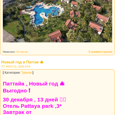
0 комментариев
Написано:
Белкатур
Новый год в Паттае 🎄
ПТ ИЮЛ 31, 2026 8:54
[
Категории:
Туризм
]
Паттайа , Новый год 🎄
Выгодно ❗
30 декабря , 13 дней 👍🏼
Отель Pattaya park ,3*
Завтрак от