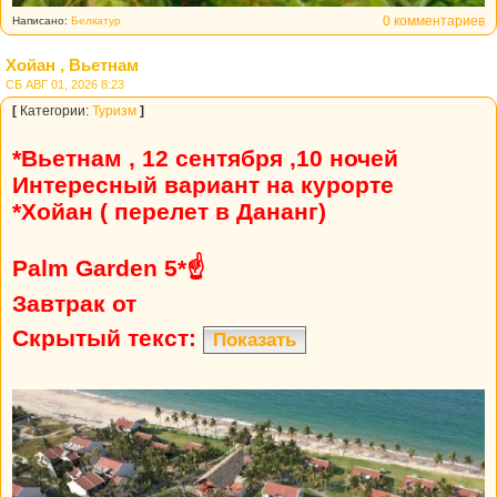
0 комментариев
Написано:
Белкатур
Хойан , Вьетнам
СБ АВГ 01, 2026 8:23
[
Категории:
Туризм
]
*Вьетнам , 12 сентября ,10 ночей
Интересный вариант на курорте
*Хойан ( перелет в Дананг)
Palm Garden 5*☝
Завтрак от
Скрытый текст:
Показать