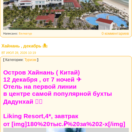
0 комментариев
Написано:
Белкатур
Хайнань , декабрь 🏝
ВТ ИЮЛ 28, 2026 10:19
[
Категории:
Туризм
]
Остров Хайнань ( Китай)
12 декабря , от 7 ночей ✈
Отель на первой линии
в центре самой популярной бухты
Дадунхай 👍🏼
Liking Resort,4*, завтрак
от [img]180%20тыс.₽%20за%202-х[/img]