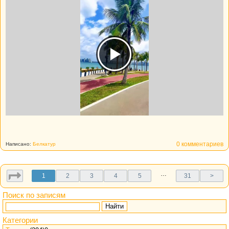
0 комментариев
Написано:
Белкатур
…
1
2
3
4
5
31
>
Поиск по записям
Найти
Категории