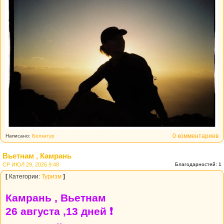
0 комментариев
Написано:
Белкатур
Вьетнам , Камрань
СР ИЮЛ 29, 2026 9:48
Благодарностей: 1
[
Категории:
Туризм
]
Камрань , Вьетнам
26 августа ,13 дней ❗