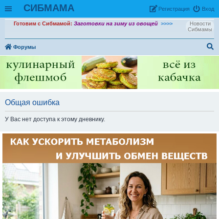
СИБМАМА
Рeгиcтpaция
Вход
Готовим с Сибмамой:
Заготовки на зиму из овощей
>>>>
Новости
Сибмамы
Форумы
ои
ск
Общая ошибка
У Вас нет доступа к этому дневнику.