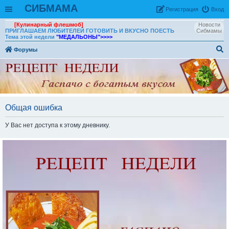
СИБМАМА
Рeгиcтpaция
Вход
[Кулинарный флешмоб]
Новости
ПРИГЛАШАЕМ ЛЮБИТЕЛЕЙ ГОТОВИТЬ И ВКУСНО ПОЕСТЬ
Сибмамы
Тема этой недели
"МЕДАЛЬОНЫ"
>>>>
Форумы
ои
ск
Общая ошибка
У Вас нет доступа к этому дневнику.