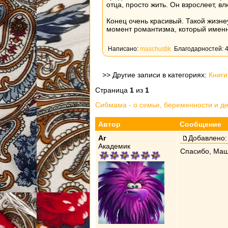
отца, просто жить. Он взрослеет, вл
Конец очень красивый. Такой жизне
момент романтизма, который именн
Написано:
maschustik
Благодарностей:
>> Другие записи в категориях:
Книги
Страница
1
из
1
Сибмама - о семье, беременности и д
Автор
Сообщение
Ar
Добавлено: 
Академик
Спасибо, Маш