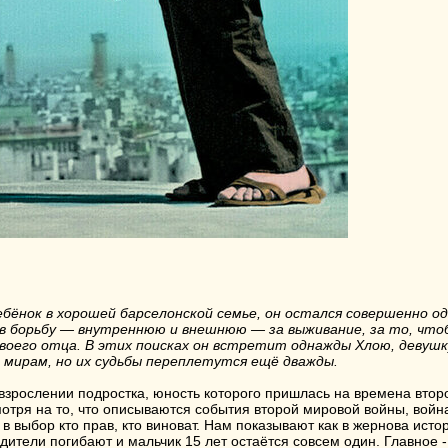
ёнок в хорошей барселонской семье, он остался совершенно оди
 в борьбу — внутреннюю и внешнюю — за выживание, за то, что
оего отца. В этих поисках он встретит однажды Хлою, девушк
 мирам, но их судьбы переплетутся ещё дважды.
взрослении подростка, юность которого пришлась на времена вто
мотря на то, что описываются события второй мировой войны, война
 в выбор кто прав, кто виноват. Нам показывают как в жернова ист
дители погибают и мальчик 15 лет остаётся совсем один. Главное -