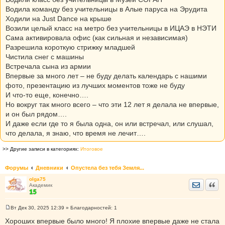
Водила команду без учительницы в Алые паруса на Эрудита
Ходили на Just Dance на крыше
Возили целый класс на метро без учительницы в ИЦАЭ в НЭТИ
Сама активировала офис (как сильная и независимая)
Разрешила короткую стрижку младшей
Чистила снег с машины
Встречала сына из армии
Впервые за много лет – не буду делать календарь с нашими
фото, презентацию из лучших моментов тоже не буду
И что-то еще, конечно….
Но вокруг так много всего – что эти 12 лет я делала не впервые,
и он был рядом….
И даже если где то я была одна, он или встречал, или слушал,
что делала, я знаю, что время не лечит….
>> Другие записи в категориях:
Итоговое
Форумы
Дневники
Опустела без тебя Земля...
olga75
Отправить
Цита
Академик
Вт Дек 30, 2025 12:39
» Благодарностей:
1
С
о
Хороших впервые было много! Я плохие впервые даже не стала
о