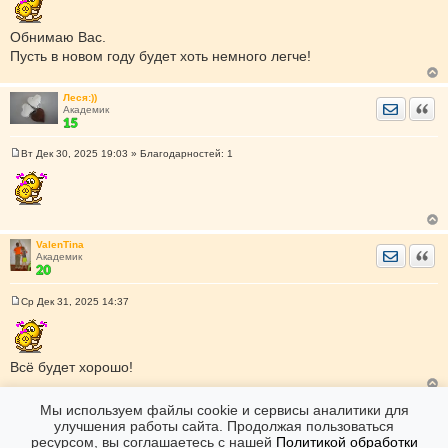
о
б
щ
Обнимаю Вас.
е
н
Пусть в новом году будет хоть немного легче!
и
е
Леся:))
Отправить
Цита
Академик
Вт Дек 30, 2025 19:03
» Благодарностей:
1
С
о
о
б
щ
е
н
ValenTina
и
Отправить
Цита
Академик
е
Ср Дек 31, 2025 14:37
С
о
о
б
щ
Всё будет хорошо!
е
н
и
е
Мы используем файлы cookie и сервисы аналитики для
Форумы
Дневники
Опустела без тебя Земля...
улучшения работы сайта. Продолжая пользоваться
ресурсом, вы соглашаетесь с нашей
Политикой обработки