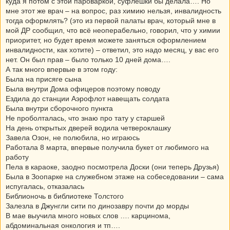
куда я потом с этой пароваркой, суфлешки бы делала…. Но
мне этот же врач – на вопрос, раз химию нельзя, инвалидность
тогда оформлять? (это из первой палаты врач, который мне в
мой ДР сообщил, что всё неоперабельно, говорил, что у химии
приоритет, но будет время можете заняться оформлением
инвалидности, как хотите) – ответил, это надо месяц, у вас его
нет. Он был прав – было только 10 дней дома….
А так много впервые в этом году:
Была на присяге сына
Была внутри Дома офицеров поэтому поводу
Ездила до станции Аэрофлот навещать солдата
Была внутри сборочного пункта
Не проболталась, что знаю про тату у старшей
На день открытых дверей водила четвероклашку
Завела Озон, не полюбила, но играюсь
Работала 8 марта, впервые получила букет от любимого на
работу
Пела в караоке, заодно посмотрела Доски (они теперь Друзья)
Была в Зоопарке на служебном этаже на собеседовании – сама
испугалась, отказалась
Библионочь в библиотеке Толстого
Залезла в Джунгли сити по динозавру почти до морды
В мае выучила много новых слов …. карцинома,
абдоминальная онкология и тп….