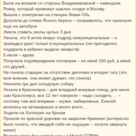
Была на вокзале со стороны Владимировской – навещали
Ромку, который провожал эшелон солдат в Москву
Вышла с электрички на станции Левая Обь
Догуляли до пляжа Ясного берега – понравилось, что приехали
еще на автобусе
Умела ставить уколы целых 3 дня
Узнала, что 8 аптек вокруг подряд немуниципальные – а
трамадол дают только в муниципальных (не пригодился,
подарила в кабинет выдачи лекарств)
5 июля – вдова
Получила подтверждение поговорки – не имей 100 руб, а имей
сто друзей…
Не гоняла старшую за отсутствие диплома и вторую тату (это
моё мнение, она может думает, что гоняла)
Нянчила три дня соседскую собаку
Уехала в Красноярск – для младшей впервые поезд, для меня
сам Красноярск, все 12 лет говорили – надо съездить…. –
поэтому там всё впервые – музеи, набережные, Енисей,
катались на катамаранах и много всего …
Ходили на Хэллоуин на Крыше
Прошли по красной дорожке на закрытие Кремния (интересно
было понять, что звездой себя не ощущаю – хотела свернуть
мимо)
Водили класс без учительницы в Музей СОРАН