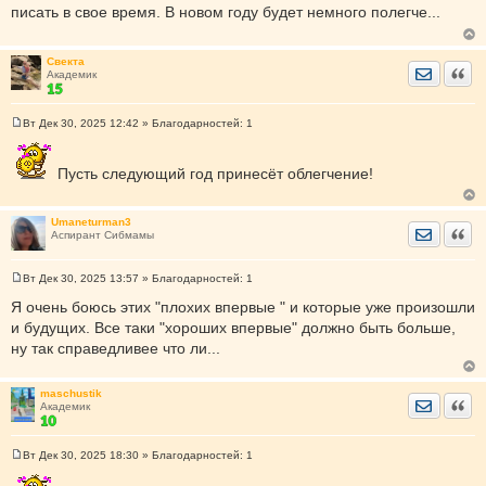
писать в свое время. В новом году будет немного полегче...
б
щ
е
н
Свекта
и
Отправить
Цита
Академик
е
Вт Дек 30, 2025 12:42
» Благодарностей:
1
С
о
о
Пусть следующий год принесёт облегчение!
б
щ
е
н
Umaneturman3
и
Отправить
Цита
Аспирант Сибмамы
е
Вт Дек 30, 2025 13:57
» Благодарностей:
1
С
о
Я очень боюсь этих "плохих впервые " и которые уже произошли
о
и будущих. Все таки "хороших впервые" должно быть больше,
б
щ
ну так справедливее что ли...
е
н
и
е
maschustik
Отправить
Цита
Академик
Вт Дек 30, 2025 18:30
» Благодарностей:
1
С
о