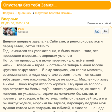
Опустела без тебя Земля...
Форумы
Дневники
Опустела без тебя Земля...
Впервые
ВТ ДЕК 30, 2025 12:34
Благодарностей:
4
Poni
Отправить
Цита
Студент
Дневник впервые завела на Сибмаме, а регистрировалась я
перед Катей, летом 2003-го
Год начинался так увлекательно, и было много – того, что
произошло впервые…с хорошим уклоном
Но то, что произошло в июне переплюнуло, всё в моей
жизни….впервые – вдова, и остальное теперь в моей голове
крутится вокруг этого… Я ему говорила, что коплю моменты,
воспоминания, и когда ему стало совсем плохо – он сказал –
тебе хватит, уже накопила, больше не могу…. Мысленно я живу
в июне… Хожу вокруг второго корпуса. Ему врач на вопрос -
про встретит ли Новый год? – ответил уклончиво, он хотел… Я,
конечно, не ухаживала годами за лежачими больными, и
поэтому так говорю, я бы хотела, чтобы он лежал сейчас, а мы
бы вокруг ходили, морсики бы варила, пароварку подруга моя
лучшая хотела мне подарить на юбилей, я сказала – не надо,