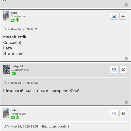
щ
е
н
и
bobo
Отправит
Цита
е
Профессор
Пн Фев 16, 2026 18:20
С
о
maschustik
о
Спасибо)
б
щ
llazy
е
Это точно!
н
и
е
helga64
Отправит
Цита
СОискатель
Пн Фев 16, 2026 18:41
С
о
Шикарный вид с горы и шикарная Юля!
о
б
щ
е
н
и
bobo
Отправит
Цита
е
Профессор
Пн Фев 16, 2026 18:58
» Благодарностей:
1
С