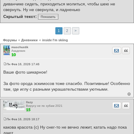
диванчике сидеть, приходиться молиться, чтобы шею не
свернуть. Ну не свернула, и ладненько
Скрытый текст:
Показать
1
2
>
Форумы
Дневники
inside I'm skiing
maschustik
Отправит
Цита
Академик
Пн Фев 16, 2026 17:46
С
о
Ваше фото шикарное!
о
б
щ
За фото орода эскимосов тоже спасибо. Позитивные! Особенно
е
там, где иглу с разными украшательствами уютными.
н
и
е
llazy
Отправит
Цита
Вирусу не по зубам 2021
Пн Фев 16, 2026 18:17
С
о
какова красота (с) Ну снег-то не вечно лежит, катать надо пока
о
дают.
б