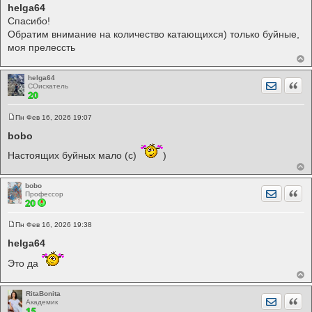
о
helga64
о
Спасибо!
б
щ
Обратим внимание на количество катающихся) только буйные,
е
моя прелессть
н
и
е
helga64
Отправит
Цита
СОискатель
Пн Фев 16, 2026 19:07
С
о
bobo
о
б
Настоящих буйных мало (с)
)
щ
е
н
и
bobo
Отправит
Цита
е
Профессор
Пн Фев 16, 2026 19:38
С
о
helga64
о
б
Это да
щ
е
н
и
RitaBonita
е
Отправит
Цита
Академик