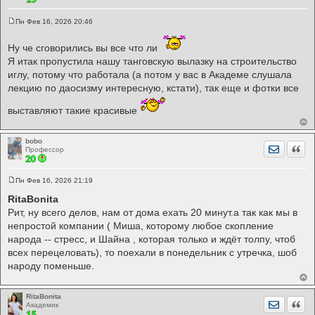
Пн Фев 16, 2026 20:46
С
о
о
Ну че сговорились вы все что ли
б
Я итак пропустила нашу танговскую вылазку на строительство
щ
е
иглу, потому что работала (а потом у вас в Академе слушала
н
лекцию по даосизму интересную, кстати), так еще и фотки все
и
е
выставляют такие красивые
bobo
Отправит
Цита
Профессор
Пн Фев 16, 2026 21:19
С
о
RitaBonita
о
Рит, ну всего делов, нам от дома ехать 20 минут.а так как мы в
б
щ
непростой компании ( Миша, которому любое скопление
е
народа -- стресс, и Шайна , которая только и ждёт толпу, чтоб
н
и
всех перецеловать), то поехали в понедельник с утречка, шоб
е
народу поменьше.
RitaBonita
Отправит
Цита
Академик