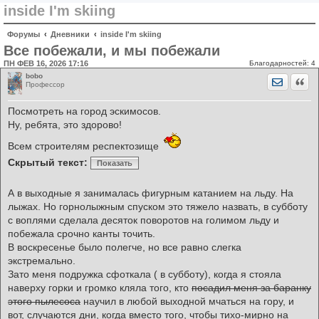
inside I'm skiing
Форумы
Дневники
inside I'm skiing
Все побежали, и мы побежали
ПН ФЕВ 16, 2026 17:16
Благодарностей:
4
bobo
Отправит
Цита
Профессор
Посмотреть на город эскимосов.
Ну, ребята, это здорово!
Всем строителям респектозище
Скрытый текст:
Показать
А в выходные я занималась фигурным катанием на льду. На
лыжах. Но горнолыжным спуском это тяжело назвать, в субботу
с воплями сделала десяток поворотов на голимом льду и
побежала срочно канты точить.
В воскресенье было полегче, но все равно слегка
экстремально.
Зато меня подружка сфоткала ( в субботу), когда я стояла
наверху горки и громко кляла того, кто
посадил меня за баранку
этого пылесоса
научил в любой выходной мчаться на гору, и
вот, случаются дни, когда вместо того, чтобы тихо-мирно на