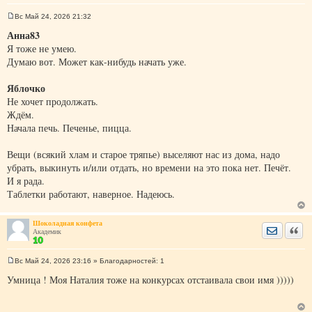
Вс Май 24, 2026 21:32
С
о
Анна83
о
Я тоже не умею.
б
щ
Думаю вот. Может как-нибудь начать уже.
е
н
и
Яблочко
е
Не хочет продолжать.
Ждём.
Начала печь. Печенье, пицца.
Вещи (всякий хлам и старое тряпье) выселяют нас из дома, надо
убрать, выкинуть и/или отдать, но времени на это пока нет. Печёт.
И я рада.
Таблетки работают, наверное. Надеюсь.
Шоколадная конфета
Отправить
Цита
Академик
Вс Май 24, 2026 23:16
» Благодарностей:
1
С
о
Умница ! Моя Наталия тоже на конкурсах отстаивала свои имя )))))
о
б
щ
е