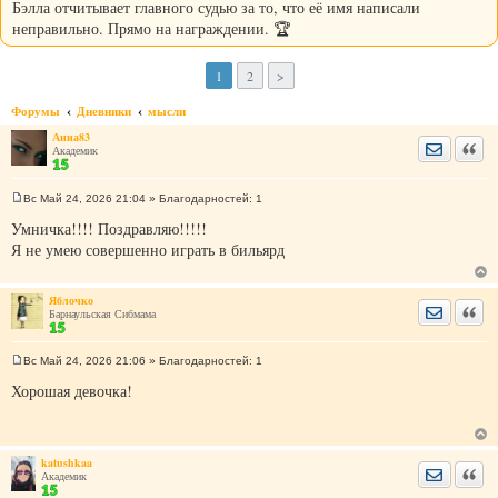
Бэлла отчитывает главного судью за то, что её имя написали
неправильно. Прямо на награждении. 🏆
1
2
>
Форумы
Дневники
мысли
Анна83
Отправить
Цита
Академик
Вс Май 24, 2026 21:04
» Благодарностей:
1
С
о
Умничка!!!! Поздравляю!!!!!
о
Я не умею совершенно играть в бильярд
б
щ
е
н
Яблочко
и
Отправить
Цита
Барнаульская Сибмама
е
Вс Май 24, 2026 21:06
» Благодарностей:
1
С
о
Хорошая девочка!
о
б
щ
е
н
katushkaa
и
Отправить
Цита
Академик
е