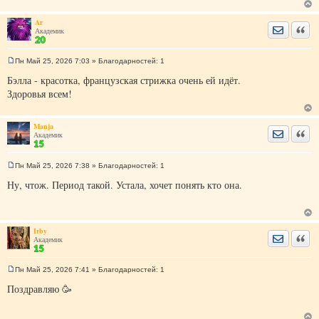
н
и
е
Ar
Отправить
Цита
Академик
Пн Май 25, 2026 7:03
» Благодарностей:
1
С
о
Бэлла - красотка, французская стрижка очень ей идёт.
о
Здоровья всем!
б
щ
е
н
Manja
и
Отправить
Цита
Академик
е
Пн Май 25, 2026 7:38
» Благодарностей:
1
С
о
Ну, чтож. Период такой. Устала, хочет понять кто она.
о
б
щ
е
н
Irby
и
Отправить
Цита
Академик
е
Пн Май 25, 2026 7:41
» Благодарностей:
1
С
о
Поздравляю 🥳
о
б
щ
е