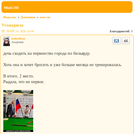
мысли
Форумы
Дневники
мысли
Уговорила
ВС МАЙ 24, 2026 20:06
Благодарностей:
3
katushkaa
Отправить
Цита
Академик
дочь
сходить на первенство города по бильярду.
Хоть она и хочет бросить и уже больше месяца не тренировалась.
В итоге, 2 место.
Рыдала, что не первое.