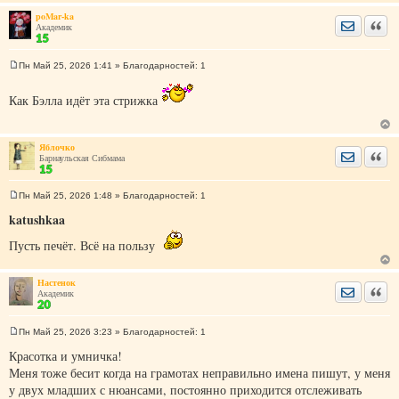
н
poMar-ka
и
Отправить
Цита
Академик
е
Пн Май 25, 2026 1:41
» Благодарностей:
1
С
о
о
Как Бэлла идёт эта стрижка
б
щ
е
н
Яблочко
и
Отправить
Цита
Барнаульская Сибмама
е
Пн Май 25, 2026 1:48
» Благодарностей:
1
С
о
katushkaa
о
б
Пусть печёт. Всё на пользу
щ
е
н
и
Настенок
Отправить
Цита
е
Академик
Пн Май 25, 2026 3:23
» Благодарностей:
1
С
о
Красотка и умничка!
о
Меня тоже бесит когда на грамотах неправильно имена пишут, у меня
б
щ
у двух младших с нюансами, постоянно приходится отслеживать
е