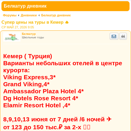
Белкатур дневник
Форумы
Дневники
Белкатур дневник
Супер цены на туры в Кемер 🔥
СР МАЙ 27, 2026 9:05
Белкатур
Отправить
Цита
Школьные годы
Кемер ( Турция)
Варианты небольших отелей в центре
курорта:
Viking Express,3*
Grand Viking,4*
Ambassador Plaza Hotel 4*
Dg Hotels Rose Resort 4*
Elamir Resort Hotel ,4*
8,9,10,13 июня от 7 дней /6 ночей ✈
от 123 до 150 тыс.₽ за 2-х 👍🏼