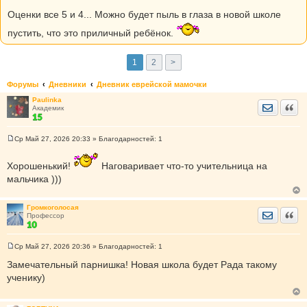
Оценки все 5 и 4... Можно будет пыль в глаза в новой школе
пустить, что это приличный ребёнок.
1
2
>
Форумы
Дневники
Дневник еврейской мамочки
Paulinka
Отправить
Цита
Академик
Ср Май 27, 2026 20:33
» Благодарностей:
1
С
о
о
Хорошенький!
Наговаривает что-то учительница на
б
мальчика )))
щ
е
н
и
Громкоголосая
е
Отправить
Цита
Профессор
Ср Май 27, 2026 20:36
» Благодарностей:
1
С
о
Замечательный парнишка! Новая школа будет Рада такому
о
ученику)
б
щ
е
н