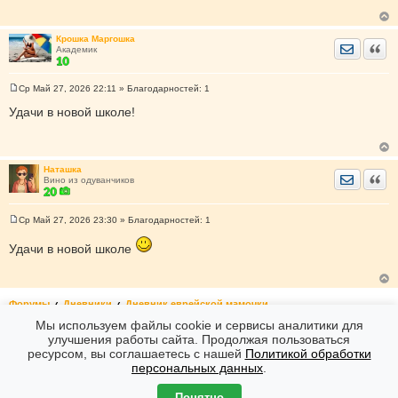
щ
е
н
Крошка Маргошка
и
Отправить
Цита
Академик
е
Ср Май 27, 2026 22:11
» Благодарностей:
1
С
о
Удачи в новой школе!
о
б
щ
е
н
Наташка
и
Отправить
Цита
Вино из одуванчиков
е
Ср Май 27, 2026 23:30
» Благодарностей:
1
С
о
Удачи в новой школе
о
б
щ
е
н
и
Форумы
Дневники
Дневник еврейской мамочки
е
Мы используем файлы cookie и сервисы аналитики для
1
2
>
улучшения работы сайта. Продолжая пользоваться
ресурсом, вы соглашаетесь с нашей
Политикой обработки
персональных данных
.
Форумы
Часовой пояс: GMT + 7
Создано на основе
phpBB
® Forum Software © phpBB Limited
Понятно