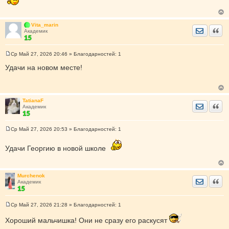
е
Vita_marin
Отправить
Цита
Академик
Ср Май 27, 2026 20:46
» Благодарностей:
1
С
о
Удачи на новом месте!
о
б
щ
е
н
TatianaF
и
Отправить
Цита
Академик
е
Ср Май 27, 2026 20:53
» Благодарностей:
1
С
о
о
Удачи Георгию в новой школе
б
щ
е
н
Murchenok
и
Отправить
Цита
Академик
е
Ср Май 27, 2026 21:28
» Благодарностей:
1
С
о
Хороший мальчишка! Они не сразу его раскусят
о
б