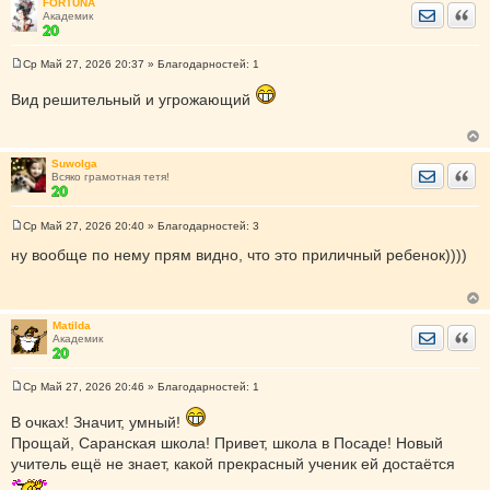
FORTUNA
и
Отправить
Цита
Академик
е
Ср Май 27, 2026 20:37
» Благодарностей:
1
С
о
Вид решительный и угрожающий
о
б
щ
е
н
Suwolga
и
Отправить
Цита
Всяко грамотная тетя!
е
Ср Май 27, 2026 20:40
» Благодарностей:
3
С
о
ну вообще по нему прям видно, что это приличный ребенок))))
о
б
щ
е
н
Matilda
и
Отправить
Цита
Академик
е
Ср Май 27, 2026 20:46
» Благодарностей:
1
С
о
В очках! Значит, умный!
о
б
Прощай, Саранская школа! Привет, школа в Посаде! Новый
щ
учитель ещё не знает, какой прекрасный ученик ей достаётся
е
н
и