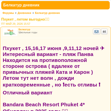
Белкатур дневник
Форумы
Дневники
Белкатур дневник
Пхукет , летом выгодно👍🏼
ПТ МАЙ 29, 2026 15:57
Белкатур
Отправить
Цита
Школьные годы
Пхукет , 15,16,17 июня ,9,11,12 ночей ✈
Интересный вариант - пляж Панва
Находится на противоположной
стороне острова ( вдалеке от
привычных пляжей Ката и Карон )
Летом тут нет волн , дожди
кратковременные , но ❗есть отливы ❗
Отличный вариант
Bandara Beach Resort Phuket 4*