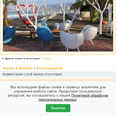
>> Другие записи в категориях:
Туризм
Форумы
Дневники
Белкатур дневник
Комментарии к этой записи отсутствуют.
Форумы
Часовой пояс: GMT + 7
Мы используем файлы cookie и сервисы аналитики для
Создано на основе
phpBB
® Forum Software © phpBB Limited
улучшения работы сайта. Продолжая пользоваться
ресурсом, вы соглашаетесь с нашей
Политикой обработки
персональных данных
.
Понятно