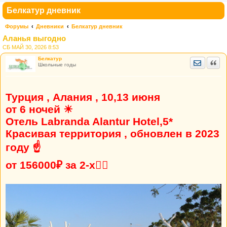
Белкатур дневник
Форумы
Дневники
Белкатур дневник
Аланья выгодно
СБ МАЙ 30, 2026 8:53
Белкатур
Отправить
Цита
Школьные годы
Турция , Алания , 10,13 июня
от 6 ночей ☀
Отель Labranda Alantur Hotel,5*
Красивая территория , обновлен в 2023
году ☝
от 156000₽ за 2-х👍🏼