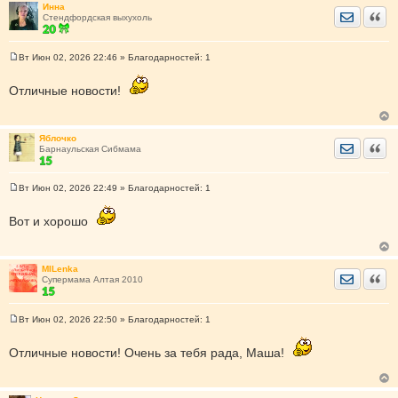
Инна
и
Отправить
Цита
Стендфордская выхухоль
е
Вт Июн 02, 2026 22:46
» Благодарностей:
1
С
о
о
Отличные новости!
б
щ
е
н
Яблочко
и
Отправить
Цита
Барнаульская Сибмама
е
Вт Июн 02, 2026 22:49
» Благодарностей:
1
С
о
о
Вот и хорошо
б
щ
е
н
MILenka
и
Отправить
Цита
Супермама Алтая 2010
е
Вт Июн 02, 2026 22:50
» Благодарностей:
1
С
о
о
Отличные новости! Очень за тебя рада, Маша!
б
щ
е
н