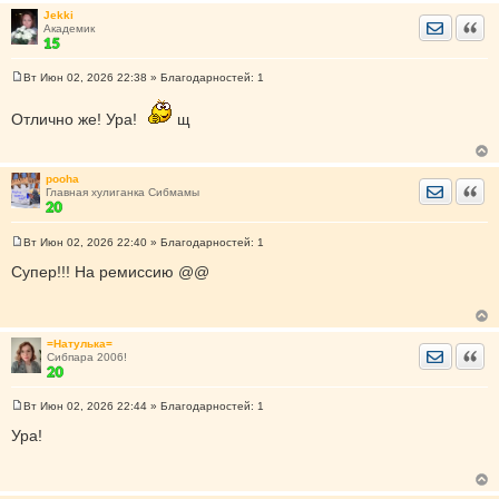
н
Jekki
и
Отправить
Цита
Академик
е
Вт Июн 02, 2026 22:38
» Благодарностей:
1
С
о
о
Отлично же! Ура!
щ
б
щ
е
н
pooha
и
Отправить
Цита
Главная хулиганка Сибмамы
е
Вт Июн 02, 2026 22:40
» Благодарностей:
1
С
о
Супер!!! На ремиссию @@
о
б
щ
е
н
=Натулька=
и
Отправить
Цита
Сибпара 2006!
е
Вт Июн 02, 2026 22:44
» Благодарностей:
1
С
о
Ура!
о
б
щ
е
н