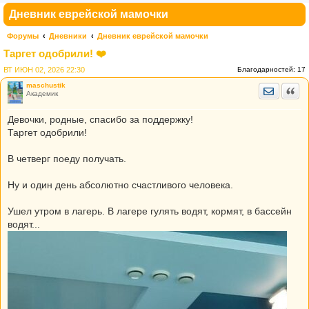
Дневник еврейской мамочки
Форумы
Дневники
Дневник еврейской мамочки
Таргет одобрили! ❤️
ВТ ИЮН 02, 2026 22:30
Благодарностей:
17
maschustik
Отправить
Цита
Академик
Девочки, родные, спасибо за поддержку!
Таргет одобрили!
В четверг поеду получать.
Ну и один день абсолютно счастливого человека.
Ушел утром в лагерь. В лагере гулять водят, кормят, в бассейн
водят...