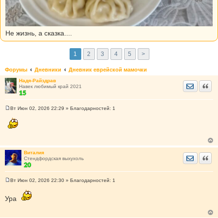
Не жизнь, а сказка....
1
2
3
4
5
>
Форумы
Дневники
Дневник еврейской мамочки
Надя-Райздрав
Отправить
Цита
Навек любимый край 2021
Вт Июн 02, 2026 22:29
» Благодарностей:
1
С
о
о
б
щ
е
н
Виталия
и
Отправить
Цита
Стендфордская выхухоль
е
Вт Июн 02, 2026 22:30
» Благодарностей:
1
С
о
о
Ура
б
щ
е