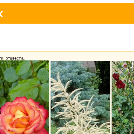
х
и, отцвести...