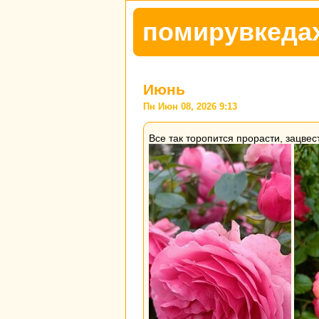
помирувкеда
Июнь
Пн Июн 08, 2026 9:13
Все так торопится прорасти, зацвест