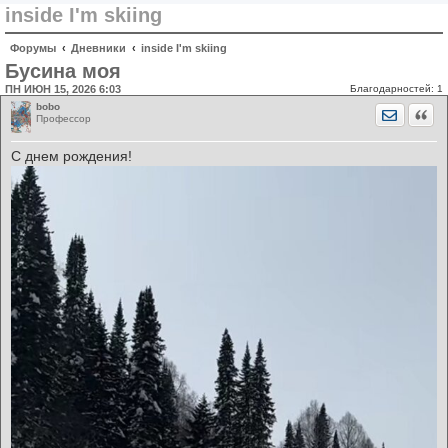
inside I'm skiing
Форумы
Дневники
inside I'm skiing
Бусина моя
ПН ИЮН 15, 2026 6:03
Благодарностей:
1
bobo
Отправит
Цита
Профессор
С днем рождения!