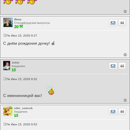
о
б
щ
е
н
и
Инна
Отправит
Цита
е
Стендфордская выхухоль
Пн Июн 15, 2026 9:27
С
о
С днём рождения дочку! 🍎
о
б
щ
е
н
и
Jekki
Отправит
Цита
е
Академик
Пн Июн 15, 2026 9:32
С
о
о
б
С именинницей вас!
щ
е
н
и
sibir_veterok
е
Отправит
Цита
Академик
Пн Июн 15, 2026 9:53
С