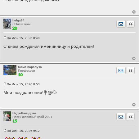
о
б
щ
е
н
и
helga64
Отправит
Цита
е
СОискатель
Пн Июн 15, 2026 8:48
С
о
С днем рождения именинницу и родителей!
о
б
щ
е
н
и
Мама Карапуза
Отправит
Цита
е
Профессор
Пн Июн 15, 2026 8:53
С
о
Мои поздравления!💐🎂😊
о
б
щ
е
н
и
Надя-Райздрав
Отправит
Цита
е
Навек любимый край 2021
Пн Июн 15, 2026 9:12
С
о