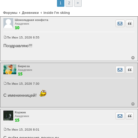
1
2
>
Форумы
Дневники
inside I'm skiing
Шоколадная конфета
Отправит
Цита
Академик
Пн Июн 15, 2026 6:55
С
о
Поздравляю!!!
о
б
щ
е
н
и
Бирюза
Отправит
Цита
е
Академик
Пн Июн 15, 2026 7:30
С
о
о
С именинницей!
б
щ
е
н
и
Коржик
Отправит
Цита
е
Академик
Пн Июн 15, 2026 8:01
С
о
С днём рождения доченьку