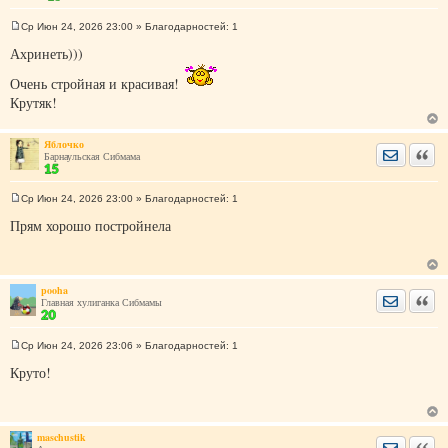
Ср Июн 24, 2026 23:00
» Благодарностей:
1
С
о
Ахринеть)))
о
б
Очень стройная и красивая!
щ
е
Крутяк!
н
и
е
Яблочко
Отправить
Цита
Барнаульская Сибмама
Ср Июн 24, 2026 23:00
» Благодарностей:
1
С
о
Прям хорошо постройнела
о
б
щ
е
н
pooha
и
Отправить
Цита
Главная хулиганка Сибмамы
е
Ср Июн 24, 2026 23:06
» Благодарностей:
1
С
о
Круто!
о
б
щ
е
н
maschustik
и
Отправить
Цита