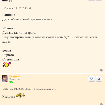
Ср Июн 24, 2026 23:39
С
о
Paulinka
о
Да, вообще. Самой нравится очень.
б
щ
е
Яблочко
н
и
Думаю, где-то на треть.
е
Надо поспрашивать, у кого на фотках есть "до". Я сильно избегала
камер.
pooha
Бирюза
Cheremuha
НинусикS
Отправить
Цита
Профессор
Ср Июн 24, 2026 23:42
» Благодарностей:
1
С
о
Красотка
о
б
щ