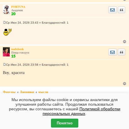
е
н
FORTUNA
и
Отправить
Цита
Академик
е
Ср Июн 24, 2026 23:43
» Благодарностей:
1
С
о
о
б
щ
е
н
nadulecek
и
Отправить
Цита
Птица говорун
е
Ср Июн 24, 2026 23:58
» Благодарностей:
1
С
о
Воу, красота
о
б
щ
е
н
Форумы
Дневники
мысли
и
е
Мы используем файлы cookie и сервисы аналитики для
1
2
3
>
улучшения работы сайта. Продолжая пользоваться
ресурсом, вы соглашаетесь с нашей
Политикой обработки
Форумы
Часовой пояс: GMT + 7
персональных данных
.
Создано на основе
phpBB
® Forum Software © phpBB Limited
Понятно