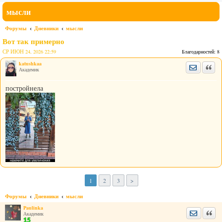
мысли
Форумы
Дневники
мысли
Вот так примерно
СР ИЮН 24, 2026 22:59
Благодарностей:
8
katushkaa
Отправить
Цита
Академик
постройнела
1
2
3
>
Форумы
Дневники
мысли
Paulinka
Отправить
Цита
Академик