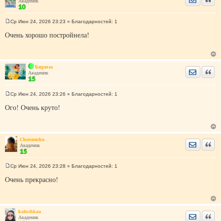
Академик
е
Ср Июн 24, 2026 23:23
» Благодарностей:
1
С
о
Очень хорошо постройнела!
о
б
щ
е
н
Бирюза
и
Отправить
Цита
Академик
е
Ср Июн 24, 2026 23:26
» Благодарностей:
1
С
о
Ого! Очень круто!
о
б
щ
е
н
Cheremuha
и
Отправить
Цита
Академик
е
Ср Июн 24, 2026 23:28
» Благодарностей:
1
С
о
Очень прекрасно!
о
б
щ
е
н
katushkaa
и
Отправить
Цита
Академик
е