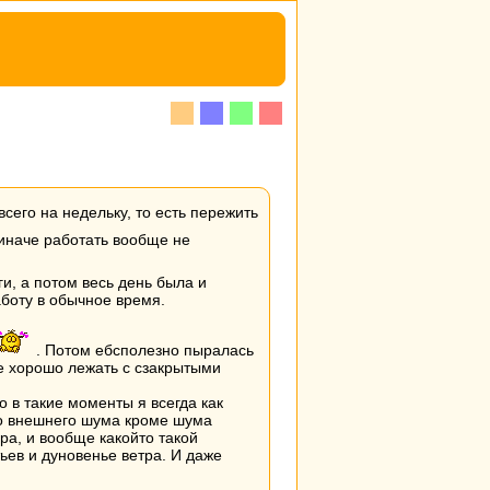
всего на недельку, то есть пережить
у иначе работать вообще не
ги, а потом весь день была и
аботу в обычное время.
. Потом ебсполезно пыралась
же хорошо лежать с сзакрытыми
о в такие моменты я всегда как
ого внешнего шума кроме шума
ра, и вообще какойто такой
ьев и дуновенье ветра. И даже