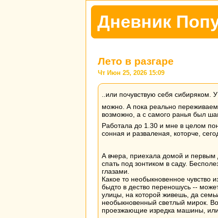
Дневник Поп
Лето в разгаре
Чт Июн 25, 2026 15:09
..или почувствую себя сибиряком. У
можно. А пока реально переживае
возможно, а с самого ранья был ша
Работала до 1.30 и мне в целом по
сонная и разваленая, которче, сего
А вчера, приехала домой и первым 
спать под зонтиком в саду. Бесполе
глазами.
Какое то необыкновенное чувство из
быдто в дество переношусь -- може
улицы, на которой живешь, да семь
необыкновенный светлый мирок. Вот
проезжающие изредка машины, или