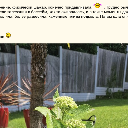
енние, физически шажар, конечно придавливала
. Трудно был
сле залезания в бассейм, как то оживлялась, и в такие моменты д
полила, белье развесила, каменные плиты подмела. Потом шла опя
нке