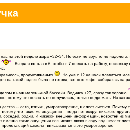
учка
 нас на этой неделе жара +32+34. Но если не врут, то не надолого, 
м
. Вчера я встала в 6, чтобы в 7 поехать на работу, поскольк
нс.
нравилось, продуктивненько
. Но уже с 12 нашали плавиться моз
дня на такой подвиг была не готова, вот пью кофе, собираюсь на р
делом в наш маленькиой бассейн. Водичка +27, сразу так хорошо
зно, потому что поспать не получилсоь, только подремать. Но как 
 дества -- лето, птички, умиротоворение, шелест листьев. Почему т
т потому что такие же ошущения -- когда нет вокруг никакого друг
и, соседей, родни. И никакой внешней информации, новостей из ми
 именно такие ощущения возникают, люжа в саду под шелест лист
 пролетающий самолет вписываются в это умиротворение.