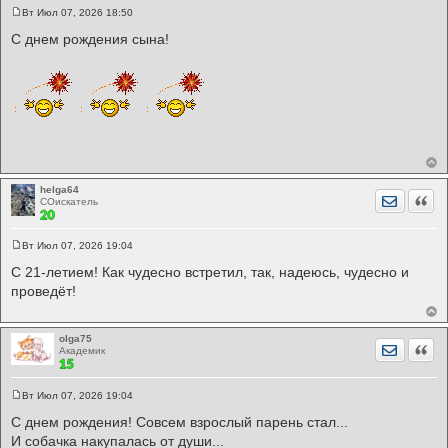
Вт Июл 07, 2026 18:50
С
о
С днем рождения сына!
о
б
щ
е
н
и
е
helga64
Отправит
Цита
СОискатель
Вт Июл 07, 2026 19:04
С
о
С 21-летием! Как чудесно встретил, так, надеюсь, чудесно и
о
проведëт!
б
щ
е
н
и
olga75
Отправит
Цита
е
Академик
Вт Июл 07, 2026 19:04
С
о
С днем рождения! Совсем взрослый парень стал...
о
И собачка накупалась от души...
б