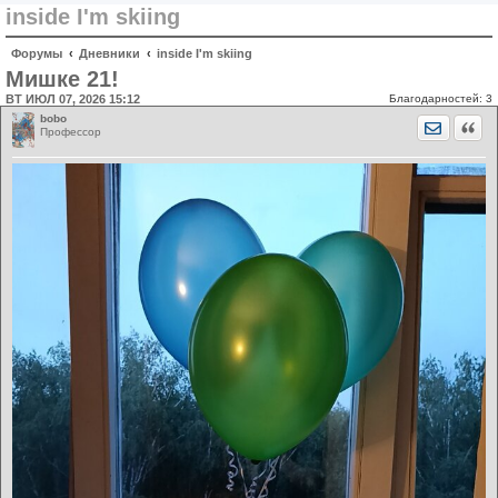
inside I'm skiing
Форумы
Дневники
inside I'm skiing
Мишке 21!
ВТ ИЮЛ 07, 2026 15:12
Благодарностей:
3
bobo
Отправит
Цита
Профессор