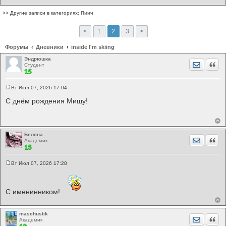
>> Другие записи в категориях:
Пинч
<
1
2
3
>
Форумы
Дневники
inside I'm skiing
Эндрюшка
Отправит
Цита
Студент
Вт Июл 07, 2026 17:04
С
о
С днём рождения Мишу!
о
б
щ
е
н
и
Беляна
Отправит
Цита
е
Академик
Вт Июл 07, 2026 17:28
С
о
о
б
С именинником!
щ
е
н
и
maschustik
е
Отправит
Цита
Академик