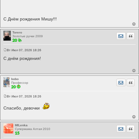
С Днём рождения Мишу!!!
Torero
Отправит
Цита
Золотые ручки 2009
Вт Июл 07, 2026 18:26
С
о
С днём рождения!
о
б
щ
е
н
и
bobo
Отправит
Цита
е
Профессор
Вт Июл 07, 2026 18:26
С
о
о
Спасибо, девочки
б
щ
е
н
и
MILenka
Отправит
Цита
е
Супермама Алтая 2010