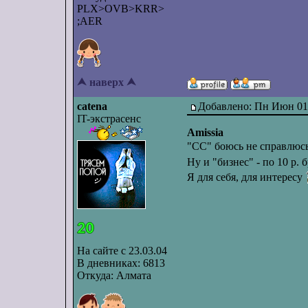
PLX>OVB>KRR>
;AER
⮝ наверх ⮝
catena
Добавлено: Пн Июн 01,
IT-экстрасенс
Amissia
"СС" боюсь не справлюсь
Ну и "бизнес" - по 10 р
Я для себя, для интересу
На сайте с 23.03.04
В дневниках: 6813
Откуда: Алмата