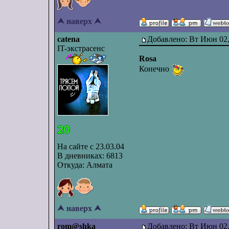
⮝ наверх ⮝
catena
Добавлено: Вт Июн 02,
IT-экстрасенс
Rosa
Конечно
На сайте с 23.03.04
В дневниках: 6813
Откуда: Алмата
⮝ наверх ⮝
rom@shka
Добавлено: Вт Июн 02,