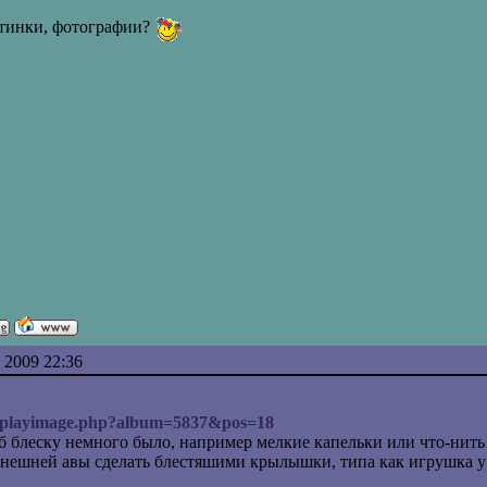
тинки, фотографии?
 2009 22:36
displayimage.php?album=5837&pos=18
об блеску немного было, например мелкие капельки или что-нить 
ынешней авы сделать блестяшими крылышки, типа как игрушка у 