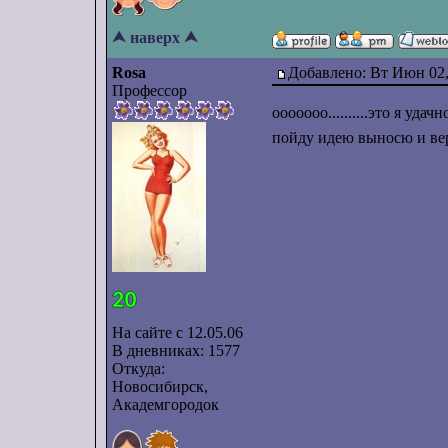
⮝ наверх ⮝
Rosa
Добавлено: Вт Июн 02,
Профессор
ооооооо..........это я удач
пойду идею выносю и ве
На сайте с 12.05.06
В дневниках: 1577
Откуда:
Новосибирск,
Академгородок