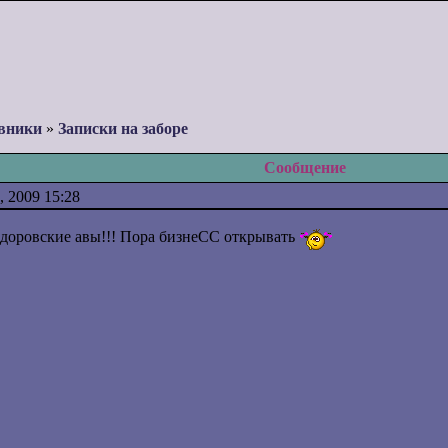
вники
»
Записки на заборе
Сообщение
 2009 15:28
доровские авы!!! Пора бизнеСС открывать