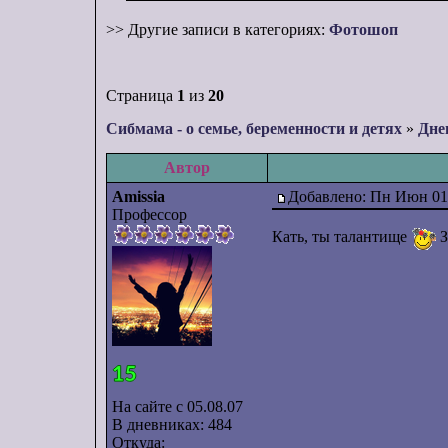
>> Другие записи в категориях:
Фотошоп
Страница
1
из
20
Сибмама - о семье, беременности и детях
»
Дне
Автор
Amissia
Добавлено: Пн Июн 01,
Профессор
Кать, ты талантище
З
На сайте с 05.08.07
В дневниках: 484
Откуда: