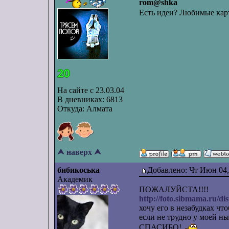
rom@shka
Есть идеи? Любимые кар
На сайте с 23.03.04
В дневниках: 6813
Откуда: Алмата
⮝ наверх ⮝
бибикоська
Добавлено: Чт Июн 04,
Академик
ПОЖАЛУЙСТА!!!!
http://foto.sibmama.ru/
хочу его в незабудках чт
если не трудно у моей н
СПАСИБО!