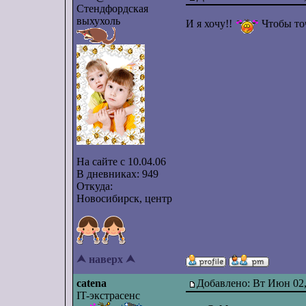
Стендфордская
выхухоль
И я хочу!!
Чтобы точ
На сайте с 10.04.06
В дневниках: 949
Откуда:
Новосибирск, центр
⮝ наверх ⮝
catena
Добавлено: Вт Июн 02,
IT-экстрасенс