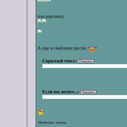
или картинку
А еще я смайлики рисую
Скрытый текст:
Показать
Если вы хотите...:
Показать
Написано:
catena