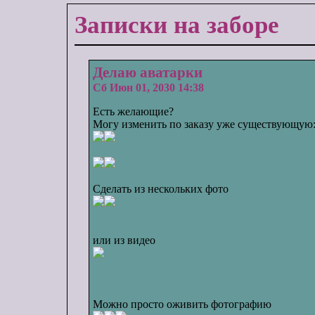
Записки на заборе
Делаю аватарки
Сб Июн 01, 2030 14:38
Есть желающие?
Могу изменить по заказу уже существующую
Сделать из нескольких фото
или из видео
Можно просто оживить фотографию