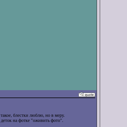
такое, блестки люблю, но в меру.
деток на фотке "оживить фото".