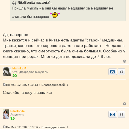
RitaBonita
писал(а):
о
б
Пришла мысль - а они бы нашу медицину за медицину не
щ
е
считали бы наверное
н
и
е
Да, наверное.
Мне кажется и сейчас в Китае есть адепты "старой" медицины.
Травки, конечно, это хорошо и даже часто работает... Но даже в
книге сказано, что смертность была очень большая. Особенно у
женщин при родах. Многие дети не доживали до 7-8 лет.
Marinka-P
Отправить
Цита
Стендфордская выхухоль
Пн Май 12, 2025 10:43
» Благодарностей:
1
С
о
Спасибо, внесу в вишлист
о
б
щ
е
н
RitaBonita
и
Отправить
Цита
Академик
е
Пн Май 12, 2025 13:56
» Благодарностей:
1