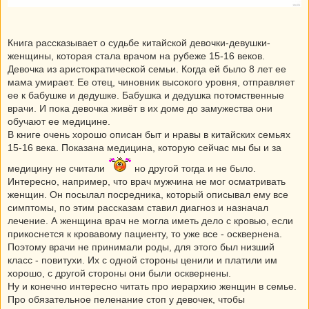
Книга рассказывает о судьбе китайской девочки-девушки-
женщины, которая стала врачом на рубеже 15-16 веков.
Девочка из аристократической семьи. Когда ей было 8 лет ее
мама умирает. Ее отец, чиновник высокого уровня, отправляет
ее к бабушке и дедушке. Бабушка и дедушка потомственные
врачи. И пока девочка живёт в их доме до замужества они
обучают ее медицине.
В книге очень хорошо описан быт и нравы в китайских семьях
15-16 века. Показана медицина, которую сейчас мы бы и за
медицину не считали
но другой тогда и не было.
Интересно, например, что врач мужчина не мог осматривать
женщин. Он посылал посредника, который описывал ему все
симптомы, по этим рассказам ставил диагноз и назначал
лечение. А женщина врач не могла иметь дело с кровью, если
прикоснется к кровавому пациенту, то уже все - осквернена.
Поэтому врачи не принимали роды, для этого был низший
класс - повитухи. Их с одной стороны ценили и платили им
хорошо, с другой стороны они были осквернены.
Ну и конечно интересно читать про иерархию женщин в семье.
Про обязательное пеленание стоп у девочек, чтобы