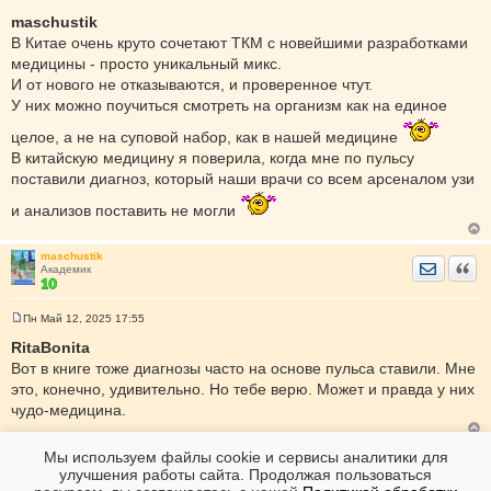
С
о
maschustik
о
В Китае очень круто сочетают ТКМ с новейшими разработками
б
щ
медицины - просто уникальный микс.
е
И от нового не отказываются, и проверенное чтут.
н
и
У них можно поучиться смотреть на организм как на единое
е
целое, а не на суповой набор, как в нашей медицине
В китайскую медицину я поверила, когда мне по пульсу
поставили диагноз, который наши врачи со всем арсеналом узи
и анализов поставить не могли
maschustik
Отправить
Цита
Академик
Пн Май 12, 2025 17:55
С
о
RitaBonita
о
Вот в книге тоже диагнозы часто на основе пульса ставили. Мне
б
щ
это, конечно, удивительно. Но тебе верю. Может и правда у них
е
чудо-медицина.
н
и
е
Мы используем файлы cookie и сервисы аналитики для
Форумы
Дневники
Дневник еврейской мамочки
улучшения работы сайта. Продолжая пользоваться