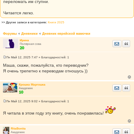
переломать им ступни.
Читается легко.
>> Другие записи в категориях:
Книги 2025
Форумы
Дневники
Дневник еврейской мамочки
Ирина
Отправить
Цита
Полярная сова
Пн Май 12, 2025 7:47
» Благодарностей:
1
С
о
Маша, скажи, пожалуйста, кто переводчик?
о
Я очень трепетно к переводам отношусь ))
б
щ
е
н
Крошка Маргошка
и
Отправить
Цита
Академик
е
Пн Май 12, 2025 9:02
» Благодарностей:
1
С
о
о
Я читала в этом году эту книгу, очень понравилась!
б
щ
е
н
RitaBonita
и
Отправить
Цита
Академик
е