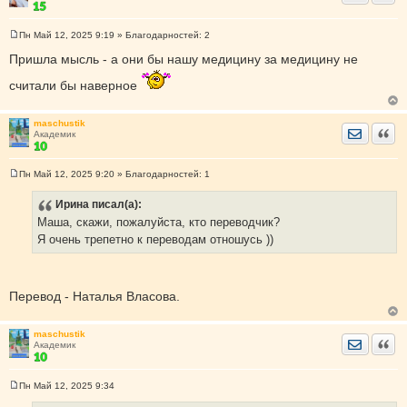
Пн Май 12, 2025 9:19
» Благодарностей:
2
С
о
Пришла мысль - а они бы нашу медицину за медицину не
о
б
считали бы наверное
щ
е
н
и
maschustik
Отправить
Цита
е
Академик
Пн Май 12, 2025 9:20
» Благодарностей:
1
С
о
Ирина
писал(а):
о
б
Маша, скажи, пожалуйста, кто переводчик?
щ
е
Я очень трепетно к переводам отношусь ))
н
и
е
Перевод - Наталья Власова.
maschustik
Отправить
Цита
Академик
Пн Май 12, 2025 9:34
С
о